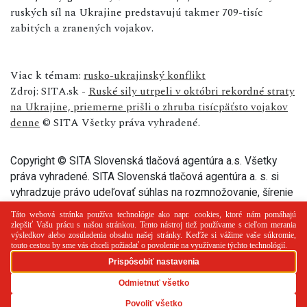
ruských síl na Ukrajine predstavujú takmer 709-tisíc
zabitých a zranených vojakov.
Viac k témam:
rusko-ukrajinský konflikt
Zdroj: SITA.sk -
Ruské sily utrpeli v októbri rekordné straty
na Ukrajine, priemerne prišli o zhruba tisícpäťsto vojakov
denne
© SITA Všetky práva vyhradené.
Copyright © SITA Slovenská tlačová agentúra a.s. Všetky
práva vyhradené. SITA Slovenská tlačová agentúra a. s. si
vyhradzuje právo udeľovať súhlas na rozmnožovanie, šírenie
a na verejný prenos tohto článku a jeho častí.
PR článok
Reklama
Spolupráca
Kontakt
Zásady