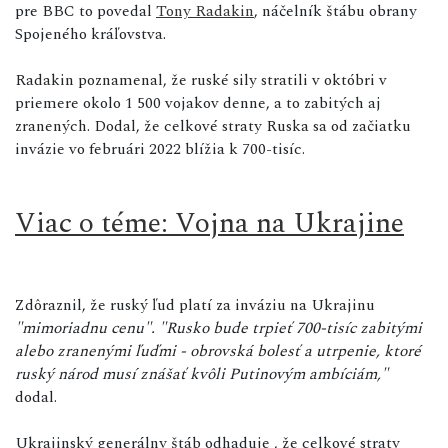
pre BBC to povedal
Tony Radakin
, náčelník štábu obrany
Spojeného kráľovstva.
Radakin poznamenal, že ruské sily stratili v októbri v
priemere okolo 1 500 vojakov denne, a to zabitých aj
zranených. Dodal, že celkové straty Ruska sa od začiatku
invázie vo februári 2022 blížia k 700-tisíc.
Viac o téme: Vojna na Ukrajine
Zdôraznil, že ruský ľud platí za inváziu na Ukrajinu
"mimoriadnu cenu". "Rusko bude trpieť 700-tisíc zabitými
alebo zranenými ľuďmi - obrovská bolesť a utrpenie, ktoré
ruský národ musí znášať kvôli Putinovým ambíciám,"
dodal.
Ukrajinský generálny štáb odhaduje , že celkové straty