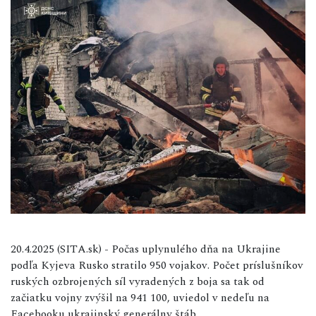
20.4.2025 (SITA.sk) - Počas uplynulého dňa na Ukrajine
podľa Kyjeva Rusko stratilo 950 vojakov. Počet príslušníkov
ruských ozbrojených síl vyradených z boja sa tak od
začiatku vojny zvýšil na 941 100, uviedol v nedeľu na
Facebooku ukrajinský generálny štáb.