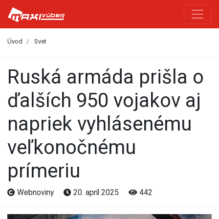
Úvod
Svet
Ruská armáda prišla o
ďalších 950 vojakov aj
napriek vyhlásenému
veľkonočnému
prímeriu
Webnoviny
20. apríl 2025
442