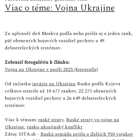
Viac o téme: Vojna Ukrajine
Za uplynulý deň Moskva podľa neho prišla aj o jeden tank,
päť obrnených bojových vozidiel pechoty a 49
delostreleckých systémov.
Zobraziť fotogalériu k článku:
Vojna na Ukrajine v apríli 2025 (fotografie)
Od začiatku
invázie na Ukrajinu
Rusko podľa Kyjeva
celkovo stratilo už 10 677 tankov, 22 271 obrnených
bojových vozidiel pechoty a 26 649 delostreleckých
systémov.
Viac k témam:
ruské straty
,
Ruské straty vo vojne na
Ukrajine
,
rusko-ukrajinský konflikt
Zdroj: SITA.sk -
Ruská armáda prišla o ďalších 950 vojakov