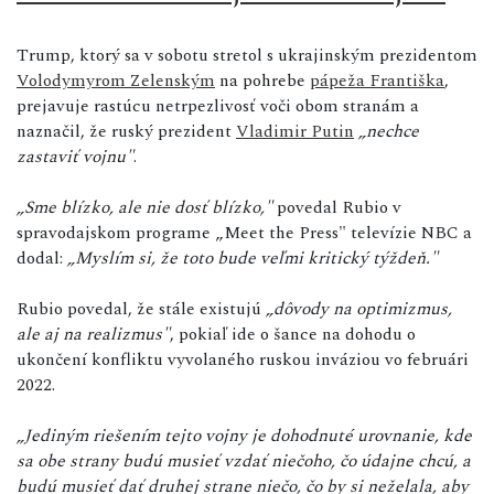
Trump, ktorý sa v sobotu stretol s ukrajinským prezidentom
Volodymyrom Zelenským
na pohrebe
pápeža Františka
,
prejavuje rastúcu netrpezlivosť voči obom stranám a
naznačil, že ruský prezident
Vladimir Putin
„nechce
zastaviť vojnu"
.
„Sme blízko, ale nie dosť blízko,"
povedal Rubio v
spravodajskom programe „Meet the Press" televízie NBC a
dodal:
„Myslím si, že toto bude veľmi kritický týždeň."
Rubio povedal, že stále existujú
„dôvody na optimizmus,
ale aj na realizmus"
, pokiaľ ide o šance na dohodu o
ukončení konfliktu vyvolaného ruskou inváziou vo februári
2022.
„Jediným riešením tejto vojny je dohodnuté urovnanie, kde
sa obe strany budú musieť vzdať niečoho, čo údajne chcú, a
budú musieť dať druhej strane niečo, čo by si neželala, aby