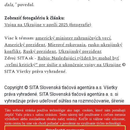
dala,"
povedal.
Zobraziť fotogalériu k článku:
Vojna na Ukrajine v apríli 2025 (fotografie)
Viac k témam:
americký minister zahraničných vecí
,
Americký prezident
,
Mierové rokovania
,
rusko-ukrajinský
konflikt
,
Ruský prezident
,
Ukrajinský prezident
Zdroj: SITA.sk -
Rubio: Nasledujúci týždeň by mohol byť
„veľmi kritický“ pre úsilie o ukončenie vojny na Ukrajine
©
SITA Všetky práva vyhradené.
Copyright © SITA Slovenská tlačová agentúra a.s. Všetky
práva vyhradené. SITA Slovenská tlačová agentúra a. s. si
vyhradzuje právo udeľovať súhlas na rozmnožovanie, šírenie
a na verejný prenos tohto článku a jeho častí.