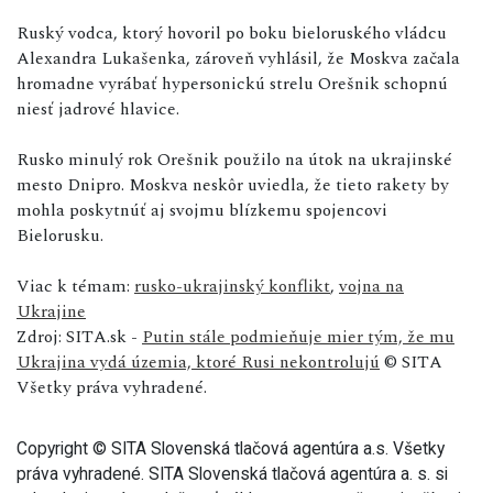
Ruský vodca, ktorý hovoril po boku bieloruského vládcu
Alexandra Lukašenka, zároveň vyhlásil, že Moskva začala
hromadne vyrábať hypersonickú strelu Orešnik schopnú
niesť jadrové hlavice.
Rusko minulý rok Orešnik použilo na útok na ukrajinské
mesto Dnipro. Moskva neskôr uviedla, že tieto rakety by
mohla poskytnúť aj svojmu blízkemu spojencovi
Bielorusku.
Viac k témam:
rusko-ukrajinský konflikt
,
vojna na
Ukrajine
Zdroj: SITA.sk -
Putin stále podmieňuje mier tým, že mu
Ukrajina vydá územia, ktoré Rusi nekontrolujú
© SITA
Všetky práva vyhradené.
Copyright © SITA Slovenská tlačová agentúra a.s. Všetky
práva vyhradené. SITA Slovenská tlačová agentúra a. s. si