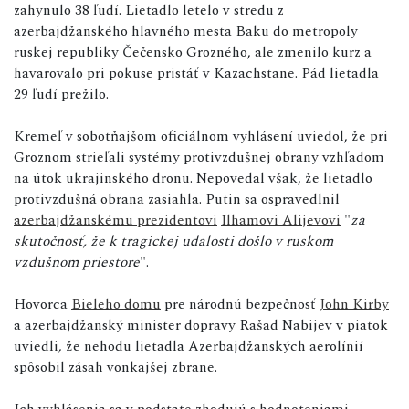
zahynulo 38 ľudí. Lietadlo letelo v stredu z
azerbajdžanského hlavného mesta Baku do metropoly
ruskej republiky Čečensko Grozného, ale zmenilo kurz a
havarovalo pri pokuse pristáť v Kazachstane. Pád lietadla
29 ľudí prežilo.
Kremeľ v sobotňajšom oficiálnom vyhlásení uviedol, že pri
Groznom strieľali systémy protivzdušnej obrany vzhľadom
na útok ukrajinského dronu. Nepovedal však, že lietadlo
protivzdušná obrana zasiahla. Putin sa ospravedlnil
azerbajdžanskému prezidentovi
Ilhamovi Alijevovi
"
za
skutočnosť, že k tragickej udalosti došlo v ruskom
vzdušnom priestore
".
Hovorca
Bieleho domu
pre národnú bezpečnosť
John Kirby
a azerbajdžanský minister dopravy Rašad Nabijev v piatok
uviedli, že nehodu lietadla Azerbajdžanských aerolínií
spôsobil zásah vonkajšej zbrane.
Ich vyhlásenia sa v podstate zhodujú s hodnoteniami