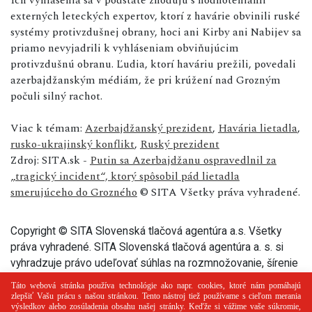
externých leteckých expertov, ktorí z havárie obvinili ruské
systémy protivzdušnej obrany, hoci ani Kirby ani Nabijev sa
priamo nevyjadrili k vyhláseniam obviňujúcim
protivzdušnú obranu. Ľudia, ktorí haváriu prežili, povedali
azerbajdžanským médiám, že pri krúžení nad Grozným
počuli silný rachot.
Viac k témam:
Azerbajdžanský prezident
,
Havária lietadla
,
rusko-ukrajinský konflikt
,
Ruský prezident
Zdroj: SITA.sk -
Putin sa Azerbajdžanu ospravedlnil za
„tragický incident“, ktorý spôsobil pád lietadla
smerujúceho do Grozného
© SITA Všetky práva vyhradené.
Copyright © SITA Slovenská tlačová agentúra a.s. Všetky
práva vyhradené. SITA Slovenská tlačová agentúra a. s. si
vyhradzuje právo udeľovať súhlas na rozmnožovanie, šírenie
a na verejný prenos tohto článku a jeho častí.