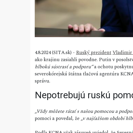
4.8.2024 (SITA.sk) -
Ruský prezident
Vladimir
ako krajinu zasiahli povodne. Putin v posols
hlbokú sústrasť a podporu“
a ochotu poskytnú
severokórejská štátna tlačová agentúra KCNA
správu.
Nepotrebujú ruskú pom
„Vždy môžete rátať s našou pomocou a podpo
pomoci a povedal, že
„v najťažšom období hlb
Podľa KCNA však zároveň uviedol, že Severná