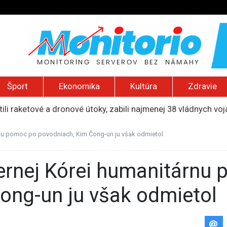
Šport
Ekonomika
Kultúra
Zdravie
ili raketové a dronové útoky, zabili najmenej 38 vládnych vo
 2026): Protest zdravotníkov, ruský letecký útok, hirošimský
e „zhasne celý Perzský záliv“, pripravil zoznam cieľov
rnu pomoc po povodniach, Kim Čong-un ju však odmietol
ku francúzskej RT, jej vyhostenie z krajiny nazvala „prenasle
uskej invázie navštívi Srbsko, Kyjev ho chce odpútať od Mosk
ong-un ju však odmietol