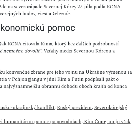
ažde na severozápade Severnej Kórey 27. júla podľa KCNA
erejných budov, ciest a železníc.
 ekonomickú pomoc
však KCNA citovala Kima, ktorý bez ďalších podrobností
ré nemožno dovoliť“.
Vzťahy medzi Severnou Kóreou a
sku konvenčné zbrane pre jeho vojnu na Ukrajine výmenou za
ia v Pchjongjangu v júni Kim a Putin podpísali pakt o
 za najvýznamnejšiu obrannú dohodu oboch krajín od konca
rusko-ukrajinský konflikt
,
Ruský prezident
,
Severokórejský
ei humanitárnu pomoc po povodniach, Kim Čong-un ju však