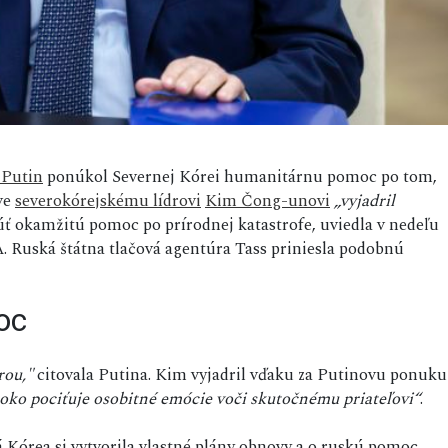
 Putin
ponúkol Severnej Kórei humanitárnu pomoc po tom,
tve
severokórejskému lídrovi
Kim Čong-unovi
„vyjadril
ť okamžitú pomoc po prírodnej katastrofe, uviedla v nedeľu
. Ruská štátna tlačová agentúra Tass priniesla podobnú
oc
rou,"
citovala Putina. Kim vyjadril vďaku za Putinovu ponuku
oko pociťuje osobitné emócie voči skutočnému priateľovi“
.
 Kórea si vytvorila vlastné plány obnovy a o ruskú pomoc