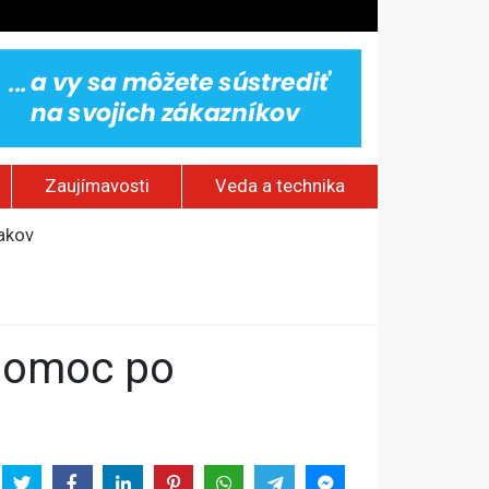
Zaujímavosti
Veda a technika
jakov
 pamätník a záchrana psov z lesných požiarov
dovaním“
vy