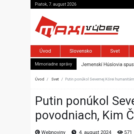
Piatok, 7. august 2026
Úvod
Slovensko
Svet
Mimoriadne správy
Jemenskí Húsíovia spust
Top foto dňa (6. august
Irán pohrozil susedom, ž
Úvod
Svet
Putin ponúkol Severnej Kórei humanitá
Moskva bráni bývalú šéf
Zelenskyj prvýkrát od r
Putin ponúkol Severnej Kórei humanitárnu pomoc po
povodniach, Kim Č
Webnoviny
4. august 2024
571