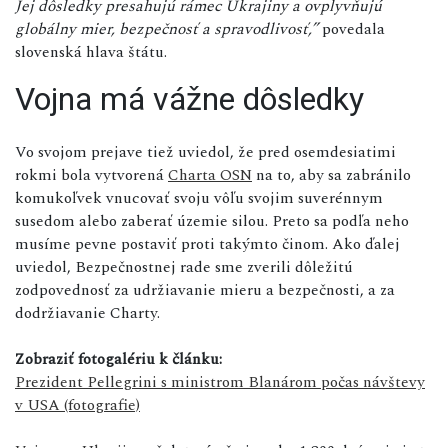
Jej dôsledky presahujú rámec Ukrajiny a ovplyvňujú
globálny mier, bezpečnosť a spravodlivosť,”
povedala
slovenská hlava štátu.
Vojna má vážne dôsledky
Vo svojom prejave tiež uviedol, že pred osemdesiatimi
rokmi bola vytvorená
Charta OSN
na to, aby sa zabránilo
komukoľvek vnucovať svoju vôľu svojim suverénnym
susedom alebo zaberať územie silou. Preto sa podľa neho
musíme pevne postaviť proti takýmto činom. Ako ďalej
uviedol, Bezpečnostnej rade sme zverili dôležitú
zodpovednosť za udržiavanie mieru a bezpečnosti, a za
dodržiavanie Charty.
Zobraziť fotogalériu k článku:
Prezident Pellegrini s ministrom Blanárom počas návštevy
v USA (fotografie)