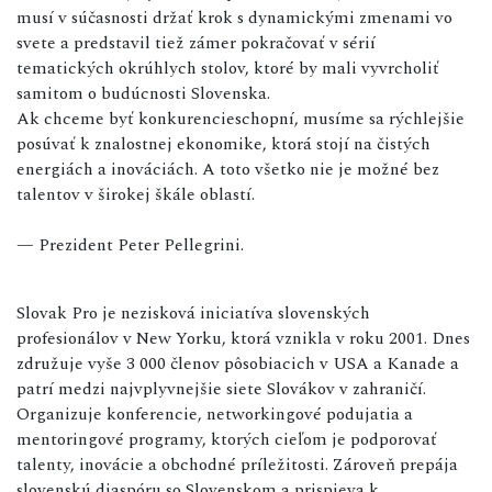
musí v súčasnosti držať krok s dynamickými zmenami vo
svete a predstavil tiež zámer pokračovať v sérií
tematických okrúhlych stolov, ktoré by mali vyvrcholiť
samitom o budúcnosti Slovenska.
Ak chceme byť konkurencieschopní, musíme sa rýchlejšie
posúvať k znalostnej ekonomike, ktorá stojí na čistých
energiách a inováciách. A toto všetko nie je možné bez
talentov v širokej škále oblastí.
— Prezident Peter Pellegrini.
Slovak Pro je nezisková iniciatíva slovenských
profesionálov v New Yorku, ktorá vznikla v roku 2001. Dnes
združuje vyše 3 000 členov pôsobiacich v USA a Kanade a
patrí medzi najvplyvnejšie siete Slovákov v zahraničí.
Organizuje konferencie, networkingové podujatia a
mentoringové programy, ktorých cieľom je podporovať
talenty, inovácie a obchodné príležitosti. Zároveň prepája
slovenskú diaspóru so Slovenskom a prispieva k