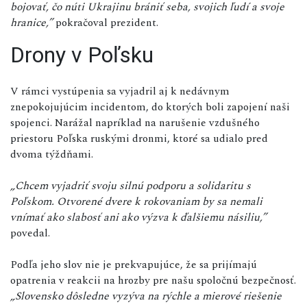
bojovať, čo núti Ukrajinu brániť seba, svojich ľudí a svoje
hranice,”
pokračoval prezident.
Drony v Poľsku
V rámci vystúpenia sa vyjadril aj k nedávnym
znepokojujúcim incidentom, do ktorých boli zapojení naši
spojenci. Narážal napríklad na narušenie vzdušného
priestoru Poľska ruskými dronmi, ktoré sa udialo pred
dvoma týždňami.
„Chcem vyjadriť svoju silnú podporu a solidaritu s
Poľskom. Otvorené dvere k rokovaniam by sa nemali
vnímať ako slabosť ani ako výzva k ďalšiemu násiliu,”
povedal.
Podľa jeho slov nie je prekvapujúce, že sa prijímajú
opatrenia v reakcii na hrozby pre našu spoločnú bezpečnosť.
„Slovensko dôsledne vyzýva na rýchle a mierové riešenie