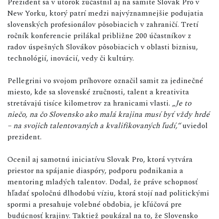
Prezident sa v utorok zúčastnil aj na samite Slovak Pro v
New Yorku, ktorý patrí medzi najvýznamnejšie podujatia
slovenských profesionálov pôsobiacich v zahraničí. Tretí
ročník konferencie prilákal približne 200 účastníkov z
radov úspešných Slovákov pôsobiacich v oblasti biznisu,
technológií, inovácií, vedy či kultúry.
Pellegrini vo svojom príhovore označil samit za jedinečné
miesto, kde sa slovenské zručnosti, talent a kreativita
stretávajú tisíce kilometrov za hranicami vlasti.
„Je to
niečo, na čo Slovensko ako malá krajina musí byť vždy hrdé
– na svojich talentovaných a kvalifikovaných ľudí,“
uviedol
prezident.
Ocenil aj samotnú iniciatívu Slovak Pro, ktorá vytvára
priestor na spájanie diaspóry, podporu podnikania a
mentoring mladých talentov. Dodal, že práve schopnosť
hľadať spoločnú dlhodobú víziu, ktorá stojí nad politickými
spormi a presahuje volebné obdobia, je kľúčová pre
budúcnosť krajiny. Taktiež poukázal na to, že Slovensko