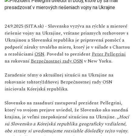
24.9.2025 (SITA.sk) - Slovensko vyzýva na rýchle a mierové
riešenie vojny na Ukrajine, vrátane priamych rozhovorov s
Ukrajinou a Slovenská republika je pripravená pomôcť a
podporiť záruky trvalého mieru, ktorý je v súlade s Chartou
a rezolúciami
OSN
. Povedal to prezident
Peter Pellegrini
na rokovaní
Bezpečnostnej rady OSN
v New Yorku.
Zaradenie témy o aktuálnej situácii na Ukrajine na
rokovanie tohtotýždňovej Bezpečnostnej rady OSN
iniciovala Kórejská republika.
Slovensko na zasadnutí zastupoval prezident Pellegrini,
ktorý vo svojom prejave uviedol, že Slovensko ako susedná
krajina, je veľmi znepokojené situáciou na Ukrajine.
„Hoci
sú Slovensko a Kórejská republika geograficky vzdialené,
obe strany si uvedomujeme rozsiahle dôsledky tejto vojny.