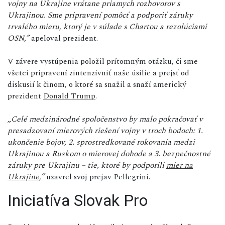
vojny na Ukrajine vrátane priamych rozhovorov s
Ukrajinou. Sme pripravení pomôcť a podporiť záruky
trvalého mieru, ktorý je v súlade s Chartou a rezolúciami
OSN,”
apeloval prezident.
V závere vystúpenia položil prítomným otázku, či sme
všetci pripravení zintenzívniť naše úsilie a prejsť od
diskusií k činom, o ktoré sa snažil a snaží americký
prezident
Donald Trump
.
„Celé medzinárodné spoločenstvo by malo pokračovať v
presadzovaní mierových riešení vojny v troch bodoch: 1.
ukončenie bojov, 2. sprostredkované rokovania medzi
Ukrajinou a Ruskom o mierovej dohode a 3. bezpečnostné
záruky pre Ukrajinu – tie, ktoré by podporili
mier na
Ukrajine
,”
uzavrel svoj prejav Pellegrini.
Iniciatíva Slovak Pro