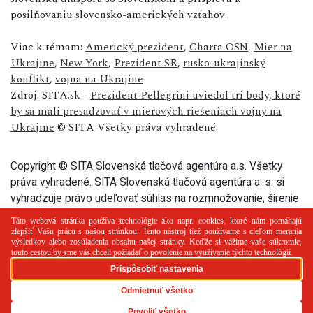
posilňovaniu slovensko-amerických vzťahov.
Viac k témam:
Americký prezident
,
Charta OSN
,
Mier na
Ukrajine
,
New York
,
Prezident SR
,
rusko-ukrajinský
konflikt
,
vojna na Ukrajine
Zdroj: SITA.sk -
Prezident Pellegrini uviedol tri body, ktoré
by sa mali presadzovať v mierových riešeniach vojny na
Ukrajine
© SITA Všetky práva vyhradené.
Copyright © SITA Slovenská tlačová agentúra a.s. Všetky
práva vyhradené. SITA Slovenská tlačová agentúra a. s. si
vyhradzuje právo udeľovať súhlas na rozmnožovanie, šírenie
a na verejný prenos tohto článku a jeho častí.
PR článok
Reklama
Spolupráca
Kontakt
Zásady