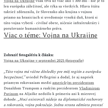
Vojna na Ukrajine
však trvá už viac ako 1 300 dní - nie je to
len európska záležitosť, ale týka sa všetkých. Hlava štátu
taktiež zdôraznila, že Slovensko ako krajina s vojnou
priamo na hraniciach si uvedomuje vysokú daň, ktorú si
táto vojna vyberá - civilné obete, ničenie infraštruktúry i
porušovanie humanitárneho práva.
Viac o téme: Vojna na Ukrajine
Zobraziť fotogalériu k článku:
Vojna na Ukrajine v septembri 2025 (fotografie)
„Táto vojna má vážne dôsledky pre môj región a európsku
bezpečnosť,”
uviedol Pellegrini a dodal, že aj napriek
priamym rokovaniam medzi
americkým prezidentom
Donaldom Trumpom a ruským prezidentom
Vladimirom
Putinom
na Aljaške nedošlo k prímeriu ani k mierovej
dohode.
„Hoci existovali nádeje na diplomatické rozhovory
a rokovania, vojna pokračuje. Jedna strana odmieta prestať