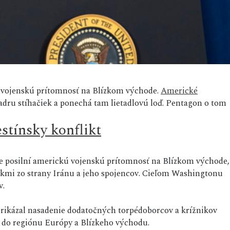
ia vojenskú prítomnosť na Blízkom východe.
Americké
dru stíhačiek a ponechá tam lietadlovú loď. Pentagon o tom
estínsky konflikt
 že posilní americkú vojenskú prítomnosť na Blízkom východe,
kmi zo strany Iránu a jeho spojencov. Cieľom Washingtonu
v.
rikázal nasadenie dodatočných torpédoborcov a krížnikov
 do regiónu Európy a Blízkeho východu.