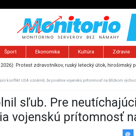
Šport
Ekonomika
Kultúra
Zdravie
 2026): Protest zdravotníkov, ruský letecký útok, hirošimský
e „zhasne celý Perzský záliv“, pripravil zoznam cieľov
ku francúzskej RT, jej vyhostenie z krajiny nazvala „prenasle
hajúci konflikt USA oznámili, že posilnia vojenskú prítomnosť na Blízkom výcho
uskej invázie navštívi Srbsko, Kyjev ho chce odpútať od Mosk
ili raketové a dronové útoky, zabili najmenej 38 vládnych vo
lnia vojenskú prítomnosť 