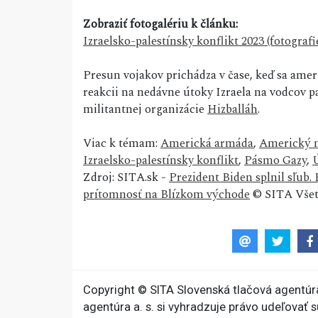
Zobraziť fotogalériu k článku:
Izraelsko-palestínsky konflikt 2023 (fotografi
Presun vojakov prichádza v čase, keď sa ameri
reakcii na nedávne útoky Izraela na vodcov 
militantnej organizácie
Hizballáh
.
Viac k témam:
Americká armáda
,
Americký m
Izraelsko-palestínsky konflikt
,
Pásmo Gazy
,
Zdroj: SITA.sk -
Prezident Biden splnil sľub.
prítomnosť na Blízkom východe
© SITA Všet
Copyright © SITA Slovenská tlačová agentúra
agentúra a. s. si vyhradzuje právo udeľovať 