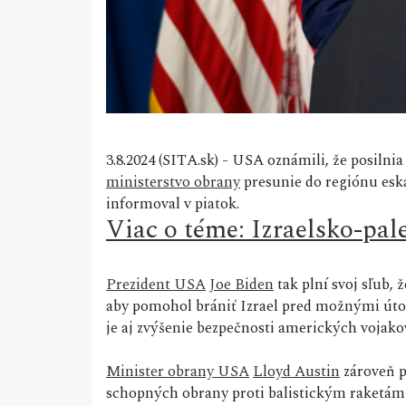
3.8.2024 (SITA.sk) - USA oznámili, že posiln
ministerstvo obrany
presunie do regiónu eska
informoval v piatok.
Viac o téme: Izraelsko-pal
Prezident USA
Joe Biden
tak plní svoj sľub,
aby pomohol brániť Izrael pred možnými úto
je aj zvýšenie bezpečnosti amerických vojako
Minister obrany USA
Lloyd Austin
zároveň p
schopných obrany proti balistickým raketám