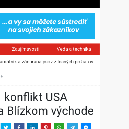
Zaujímavosti
Veda a technika
 pamätník a záchrana psov z lesných požiarov
dovaním“
de
vy
jakov
na Blízkom východe