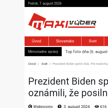
Piatok, 7. august 2026
Úvod
Slovensko
Svet
Mimoriadne správy
Top foto dňa (6. august
Irán pohrozil susedom, ž
Moskva bráni bývalú šéf
Úvod
Svet
Prezident Biden splnil sľub. Pre neutíc
Zelenskyj prvýkrát od r
Jemenskí Húsíovia spust
Prezident Biden splnil sľub. Pre neutíchajúci konflikt USA
oznámili, že posi
Webnoviny
3. august 2024
616