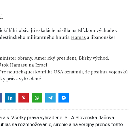
e)
ckí lídri obávajú eskalácie násilia na Blízkom východe v
palestínskeho militantného hnutia
Hamas
a libanonskej
inister obrany
,
Americký prezident
,
Blízky východ
,
Útok Hamasu na Izrael
 Pre neutíchajúci konflikt USA oznámili, že posilnia vojenskú
ky práva vyhradené.
 a.s. Všetky práva vyhradené. SITA Slovenská tlačová
súhlas na rozmnožovanie, šírenie a na verejný prenos tohto