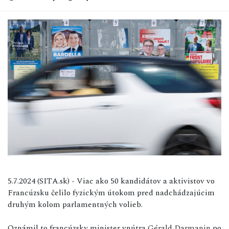
5.7.2024 (SITA.sk) - Viac ako 50 kandidátov a aktivistov vo
Francúzsku čelilo fyzickým útokom pred nadchádzajúcim
druhým kolom parlamentných volieb.
Oznámil to francúzsky minister vnútra
Gérald Darmanin
po