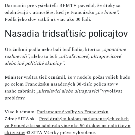
Darmanin pre vysielateľa BFMTV povedal, že útoky sa
odohrávajú v atmosfére, keď je Francúzsko
„na hrane“.
Podľa jeho slov zatkli už viac ako 30 ľudí.
Nasadia tridsaťtisíc policajtov
Útočníkmi podľa neho boli buď ľudia, ktorí sa
„spontánne
rozhnevali"
, alebo to boli
„ultraľavicové, ultrapravicové
alebo iné politické skupiny".
Minister vnútra tiež oznámil, že v nedeľu počas volieb bude
po celom Francúzsku nasadených 30-tisíc policajtov v
snahe zabrániť
„ultraľavici alebo ultrapravici“
vyvolávať
problémy.
Viac k témam:
Parlamentné voľby vo Francúzsku
Zdroj: SITA.sk -
Pred druhým kolom parlamentných volieb
vo Francúzsku sa odohralo viac ako 50 útokov na politikov a
aktivistov
© SITA Všetky práva vyhradené.