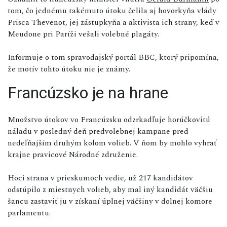
tom, čo jednému takémuto útoku čelila aj hovorkyňa vlády
Prisca Thevenot, jej zástupkyňa a aktivista ich strany, keď v
Meudone pri Paríži vešali volebné plagáty.
Informuje o tom spravodajský portál BBC, ktorý pripomína,
že motív tohto útoku nie je známy.
Francúzsko je na hrane
Množstvo útokov vo Francúzsku odzrkadľuje horúčkovitú
náladu v posledný deň predvolebnej kampane pred
nedeľňajším druhým kolom volieb. V ňom by mohlo vyhrať
krajne pravicové Národné združenie.
Hoci strana v prieskumoch vedie, už 217 kandidátov
odstúpilo z miestnych volieb, aby mal iný kandidát väčšiu
šancu zastaviť ju v získaní úplnej väčšiny v dolnej komore
parlamentu.