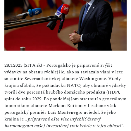
28.1.2025 (SITA.sk) - Portugalsko je pripravené zvýšiť
výdavky na obranu rýchlejšie, ako sa zaviazalo vlani v lete
sa samite Severoatlantickej aliancie Washingtone. Vtedy
krajina sľúbila, že požiadavku NATO, aby obranné výdavky
tvorili dve percentá hrubého domáceho produktu (HDP),
splní do roku 2029. Po pondelňajšom stretnutí s generálnym
tajomníkom aliancie Markom Ruttom v Lisabone však
portugalský premiér Luís Montenegro uviedol, že jeho
krajina je „
pripravená ešte viac urýchliť časový
harmonogram našej investičnej trajektórie v tejto oblast
i“.