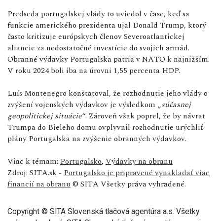
Predseda portugalskej vlády to uviedol v čase, keď sa
funkcie amerického prezidenta ujal Donald Trump, ktorý
často kritizuje európskych členov Severoatlantickej
aliancie za nedostatočné investície do svojich armád.
Obranné výdavky Portugalska patria v NATO k najnižším.
V roku 2024 boli iba na úrovni 1,55 percenta HDP.
Luís Montenegro konštatoval, že rozhodnutie jeho vlády o
zvýšení vojenských výdavkov je výsledkom „
súčasnej
geopolitickej situácie
“. Zároveň však poprel, že by návrat
Trumpa do Bieleho domu ovplyvnil rozhodnutie urýchliť
plány Portugalska na zvýšenie obranných výdavkov.
Viac k témam:
Portugalsko
,
Výdavky na obranu
Zdroj: SITA.sk -
Portugalsko je pripravené vynakladať viac
financií na obranu
© SITA Všetky práva vyhradené.
Copyright © SITA Slovenská tlačová agentúra a.s. Všetky