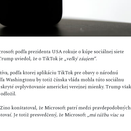
crosoft podľa prezidenta USA rokuje o kúpe sociálnej siete
rump uviedol, že o TikTok je „
veľký záujem
“.
tíva, podľa ktorej aplikáciu TikTok pre obavy o národnú
dľa Washingtonu by totiž čínska vláda mohla túto sociálnu
 skryté ovplyvňovanie americkej verejnej mienky. Trump vša
odložil.
Zino konštatoval, že Microsoft patrí medzi pravdepodobných
tovať. Je totiž presvedčený, že Microsoft
„má túžbu viac sa