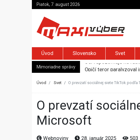
Piatok, 7. august 2026
Úvod
Slovensko
Svet
Mimoriadne správy
Opičí teror paralyzoval 
Najvyššia inflácia v EÚ 
Ukrajinské drony zasiah
Úvod
Svet
O prevzatí sociálnej siete TikTok podľa
Meta musí v USA zaplati
USA upozorňujú na rusk
O prevzatí sociálnej siete TikTok podľa Trumpa rokuje
Microsoft
Webnoviny
28. január 2025
503