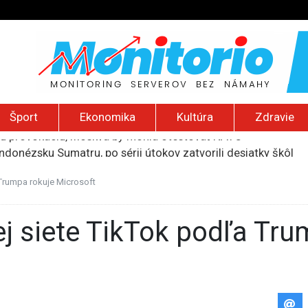
Šport
Ekonomika
Kultúra
Zdravie
indonézsku Sumatru, po sérii útokov zatvorili desiatky škôl
núti obyvateľov Rumunska šetriť aj na jedle a zdravotnej staro
li logistické centrum spoločnosti Wildberries pri ruskom Jek
 Trumpa rokuje Microsoft
ť vyše pol miliardy dolárov za ohrozovanie detí na sociálnyc
ú provokáciu, Moskva by mohla otestovať NATO