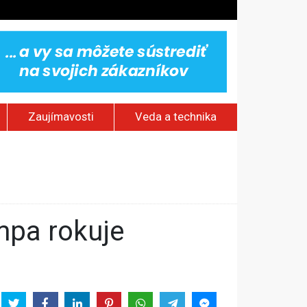
Zaujímavosti
Veda a technika
stlivosti
aterinburgu
h sieťach