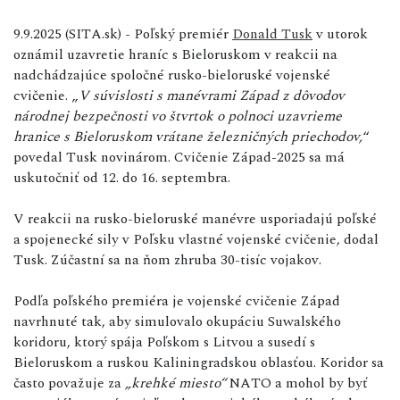
9.9.2025 (SITA.sk) - Poľský premiér
Donald Tusk
v utorok
oznámil uzavretie hraníc s Bieloruskom v reakcii na
nadchádzajúce spoločné rusko-bieloruské vojenské
cvičenie. „
V súvislosti s manévrami Západ z dôvodov
národnej bezpečnosti vo štvrtok o polnoci uzavrieme
hranice s Bieloruskom vrátane železničných priechodov,
“
povedal Tusk novinárom. Cvičenie Západ-2025 sa má
uskutočniť od 12. do 16. septembra.
V reakcii na rusko-bieloruské manévre usporiadajú poľské
a spojenecké sily v Poľsku vlastné vojenské cvičenie, dodal
Tusk. Zúčastní sa na ňom zhruba 30-tisíc vojakov.
Podľa poľského premiéra je vojenské cvičenie Západ
navrhnuté tak, aby simulovalo okupáciu Suwalského
koridoru, ktorý spája Poľskom s Litvou a susedí s
Bieloruskom a ruskou Kaliningradskou oblasťou. Koridor sa
často považuje za
„krehké miesto“
NATO a mohol by byť