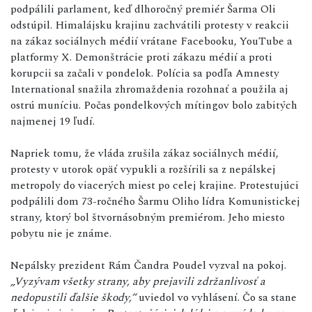
podpálili parlament, keď dlhoročný premiér Šarma Oli
odstúpil. Himalájsku krajinu zachvátili protesty v reakcii
na zákaz sociálnych médií vrátane Facebooku, YouTube a
platformy X. Demonštrácie proti zákazu médií a proti
korupcii sa začali v pondelok. Polícia sa podľa Amnesty
International snažila zhromaždenia rozohnať a použila aj
ostrú muníciu. Počas pondelkových mítingov bolo zabitých
najmenej 19 ľudí.
Napriek tomu, že vláda zrušila zákaz sociálnych médií,
protesty v utorok opäť vypukli a rozšírili sa z nepálskej
metropoly do viacerých miest po celej krajine. Protestujúci
podpálili dom 73-ročného Šarmu Oliho lídra Komunistickej
strany, ktorý bol štvornásobným premiérom. Jeho miesto
pobytu nie je známe.
Nepálsky prezident Rám Čandra Poudel vyzval na pokoj.
„Vyzývam všetky strany, aby prejavili zdržanlivosť a
nedopustili ďalšie škody,“
uviedol vo vyhlásení. Čo sa stane