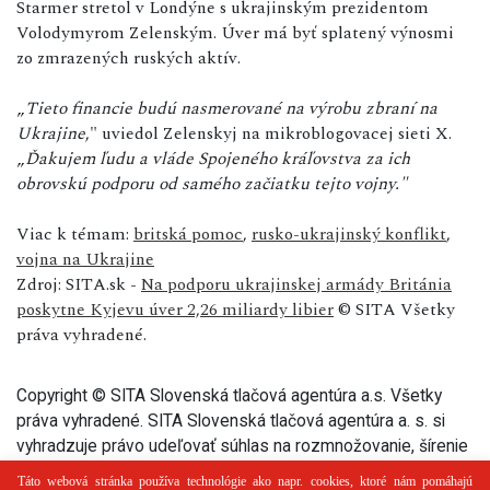
Starmer stretol v Londýne s ukrajinským prezidentom
Volodymyrom Zelenským. Úver má byť splatený výnosmi
zo zmrazených ruských aktív.
„
Tieto financie budú nasmerované na výrobu zbraní na
Ukrajine
," uviedol Zelenskyj na mikroblogovacej sieti X.
„
Ďakujem ľudu a vláde Spojeného kráľovstva za ich
obrovskú podporu od samého začiatku tejto vojny."
Viac k témam:
britská pomoc
,
rusko-ukrajinský konflikt
,
vojna na Ukrajine
Zdroj: SITA.sk -
Na podporu ukrajinskej armády Británia
poskytne Kyjevu úver 2,26 miliardy libier
© SITA Všetky
práva vyhradené.
Copyright © SITA Slovenská tlačová agentúra a.s. Všetky
práva vyhradené. SITA Slovenská tlačová agentúra a. s. si
vyhradzuje právo udeľovať súhlas na rozmnožovanie, šírenie
a na verejný prenos tohto článku a jeho častí.