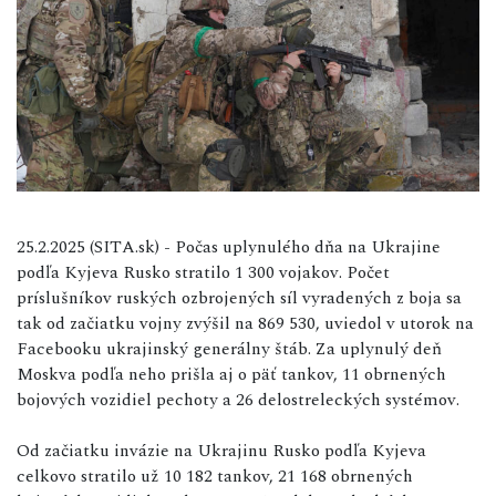
25.2.2025 (SITA.sk) - Počas uplynulého dňa na Ukrajine
podľa Kyjeva Rusko stratilo 1 300 vojakov. Počet
príslušníkov ruských ozbrojených síl vyradených z boja sa
tak od začiatku vojny zvýšil na 869 530, uviedol v utorok na
Facebooku ukrajinský generálny štáb. Za uplynulý deň
Moskva podľa neho prišla aj o päť tankov, 11 obrnených
bojových vozidiel pechoty a 26 delostreleckých systémov.
Od začiatku invázie na Ukrajinu Rusko podľa Kyjeva
celkovo stratilo už 10 182 tankov, 21 168 obrnených