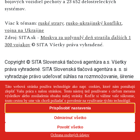
bojových vozidiel pechoty a 23 652 delostreleckých
systémov.
Viac k témam:
ruské straty
,
rusko-ukrajinský konflikt
,
vojna na Ukrajine
Zdroj: SITA.sk -
Moskva za uplynulý deň stratila ďalších 1
300 vojakov
© SITA Všetky práva vyhradené.
Copyright © SITA Slovenská tlačová agentúra a.s. Všetky
práva vyhradené. SITA Slovenská tlačová agentúra a. s. si
vyhradzuje právo udeľovať súhlas na rozmnožovanie, šírenie
a na verejný prenos tohto článku a jeho častí.
PR článok
Reklama
Spolupráca
Kontakt
Zásady
používania cookies
RSS