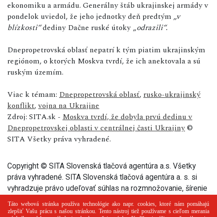
ekonomiku a armádu. Generálny štáb ukrajinskej armády v
pondelok uviedol, že jeho jednotky deň predtým
„v
blízkosti“
dediny Dačne ruské útoky „
odrazili“.
Dnepropetrovská oblasť nepatrí k tým piatim ukrajinským
regiónom, o ktorých Moskva tvrdí, že ich anektovala a sú
ruským územím.
Viac k témam:
Dnepropetrovská oblasť
,
rusko-ukrajinský
konflikt
,
vojna na Ukrajine
Zdroj: SITA.sk -
Moskva tvrdí, že dobyla prvú dedinu v
Dnepropetrovskej oblasti v centrálnej časti Ukrajiny
©
SITA Všetky práva vyhradené.
Copyright © SITA Slovenská tlačová agentúra a.s. Všetky
práva vyhradené. SITA Slovenská tlačová agentúra a. s. si
vyhradzuje právo udeľovať súhlas na rozmnožovanie, šírenie
a na verejný prenos tohto článku a jeho častí.