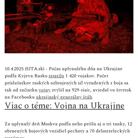
10.4.2025 (SITA.sk) - Počas uplynulého dňa na Ukrajine
podľa Kyjeva Rusko
stratilo
1 420 vojakov. Počet
príslušníkov ruských ozbrojených síl vyradených z boja sa
tak od začiatku
vojny
zvýšil na 929-tisíc, uviedol vo štvrtok
na Facebooku
ukrajinský generálny štáb
.
Viac o téme: Vojna na Ukrajine
Za uplynulý deň Moskva podľa neho prišla aj o tri tanky, 12
obrnených bojových vozidiel pechoty a 70 delostreleckých
systémov.