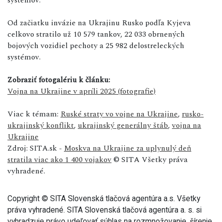
Od začiatku invázie na Ukrajinu Rusko podľa Kyjeva
celkovo stratilo už 10 579 tankov, 22 033 obrnených
bojových vozidiel pechoty a 25 982 delostreleckých
systémov.
Zobraziť fotogalériu k článku:
Vojna na Ukrajine v apríli 2025 (fotografie)
Viac k témam:
Ruské straty vo vojne na Ukrajine
,
rusko-
ukrajinský konflikt
,
ukrajinský generálny štáb
,
vojna na
Ukrajine
Zdroj: SITA.sk -
Moskva na Ukrajine za uplynulý deň
stratila viac ako 1 400 vojakov
© SITA Všetky práva
vyhradené.
Copyright © SITA Slovenská tlačová agentúra a.s. Všetky
práva vyhradené. SITA Slovenská tlačová agentúra a. s. si
vyhradzuje právo udeľovať súhlas na rozmnožovanie, šírenie