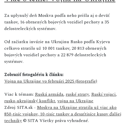
Za uplynulý deň Moskva podľa neho prišla aj o deväť
tankov, 16 obrnených bojových vozidiel pechoty a 35
delostreleckých systémov.
Od začiatku invázie na Ukrajinu Rusko podľa Kyjeva
celkovo stratilo už 10 001 tankov, 20 813 obrnených
bojových vozidiel pechoty a 22 879 delostreleckých
systémov.
Zobraziť fotogalériu k článku:
Vojna na Ukrajine vo februári 2025 (fotografie)
Viac k témam:
Ruská armáda
,
ruské straty
,
Ruskí vojaci
,
rusko-ukrajinský konflikt
,
vojna na Ukrajine
Zdroj: SITA.sk -
Moskva na Ukrajine stratila už viac ako
850-tisíc vojakov, 10-tisíc tankov a desaťtisíce kusov ďalšej
techniky
© SITA Všetky práva vyhradené.