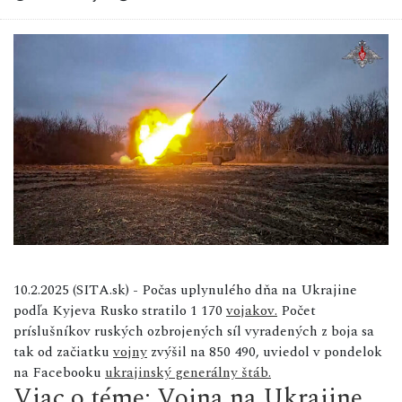
10.2.2025 (SITA.sk) - Počas uplynulého dňa na Ukrajine
podľa Kyjeva Rusko stratilo 1 170
vojakov.
Počet
príslušníkov ruských ozbrojených síl vyradených z boja sa
tak od začiatku
vojny
zvýšil na 850 490, uviedol v pondelok
na Facebooku
ukrajinský generálny štáb.
Viac o téme: Vojna na Ukrajine