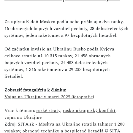
Za uplynulý deň Moskva podľa neho prišla aj o dva tanky,
15 obrnených bojových vozidiel pechoty, 28 delostreleckých
systémov, jeden raketomet a 97 bezpilotných lietadiel.
Od začiatku invázie na Ukrajinu Rusko podľa Kyjeva
celkovo stratilo už 10 315 tankov, 21 458 obrnených
bojových vozidiel pechoty, 24 483 delostreleckých
systémov, 1 315 raketometov a 29 233 bezpilotných
lietadiel.
Zobraziť fotogalériu k článku:
Vojna na Ukrajine v marci 2025 (fotografie)
Viac k témam:
ruské straty
,
rusko-ukrajinský konflikt
,
vojna na Ukrajine
Zdroj: SITA.sk -
Moskva na Ukrajine stratila takmer 1 200
vojakov, obrnenú techniku a bezpilotné lietadlá
© SITA