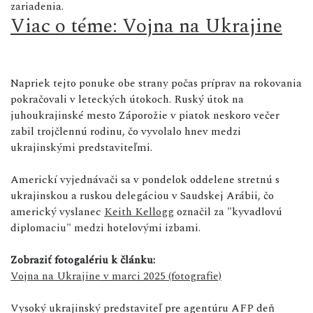
zariadenia.
Viac o téme: Vojna na Ukrajine
Napriek tejto ponuke obe strany počas príprav na rokovania
pokračovali v leteckých útokoch. Ruský útok na
juhoukrajinské mesto Záporožie v piatok neskoro večer
zabil trojčlennú rodinu, čo vyvolalo hnev medzi
ukrajinskými predstaviteľmi.
Americkí vyjednávači sa v pondelok oddelene stretnú s
ukrajinskou a ruskou delegáciou v Saudskej Arábii, čo
americký vyslanec
Keith Kellogg
označil za "kyvadlovú
diplomaciu" medzi hotelovými izbami.
Zobraziť fotogalériu k článku:
Vojna na Ukrajine v marci 2025 (fotografie)
Vysoký ukrajinský predstaviteľ pre agentúru AFP deň