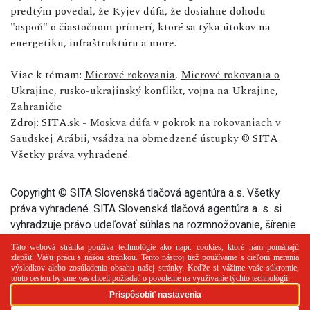
predtým povedal, že Kyjev dúfa, že dosiahne dohodu
"aspoň" o čiastočnom prímerí, ktoré sa týka útokov na
energetiku, infraštruktúru a more.
Viac k témam:
Mierové rokovania
,
Mierové rokovania o
Ukrajine
,
rusko-ukrajinský konflikt
,
vojna na Ukrajine
,
Zahraničie
Zdroj: SITA.sk -
Moskva dúfa v pokrok na rokovaniach v
Saudskej Arábii, vsádza na obmedzené ústupky
© SITA
Všetky práva vyhradené.
Copyright © SITA Slovenská tlačová agentúra a.s. Všetky
práva vyhradené. SITA Slovenská tlačová agentúra a. s. si
vyhradzuje právo udeľovať súhlas na rozmnožovanie, šírenie
a na verejný prenos tohto článku a jeho častí.