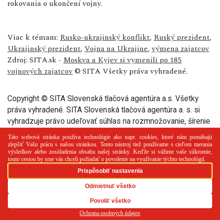
rokovania o ukončení vojny.
Viac k témam:
Rusko-ukrajinský konflikt
,
Ruský prezident
,
Ukrajinský prezident
,
Vojna na Ukrajine
,
výmena zajatcov
Zdroj: SITA.sk -
Moskva a Kyjev si vymenili po 185
vojnových zajatcov
© SITA Všetky práva vyhradené.
Copyright © SITA Slovenská tlačová agentúra a.s. Všetky
práva vyhradené. SITA Slovenská tlačová agentúra a. s. si
vyhradzuje právo udeľovať súhlas na rozmnožovanie, šírenie
a na verejný prenos tohto článku a jeho častí.
PR článok
Reklama
Spolupráca
Kontakt
Zásady
používania cookies
RSS