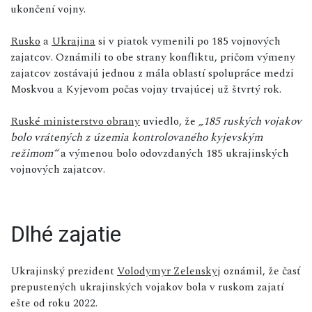
ukončení vojny.
Rusko
a
Ukrajina
si v piatok vymenili po 185 vojnových
zajatcov. Oznámili to obe strany konfliktu, pričom výmeny
zajatcov zostávajú jednou z mála oblastí spolupráce medzi
Moskvou a Kyjevom počas vojny trvajúcej už štvrtý rok.
Ruské ministerstvo obrany
uviedlo, že
„185 ruských vojakov
bolo vrátených z územia kontrolovaného kyjevským
režimom“
a výmenou bolo odovzdaných 185 ukrajinských
vojnových zajatcov.
Dlhé zajatie
Ukrajinský prezident
Volodymyr Zelenskyj
oznámil, že časť
prepustených ukrajinských vojakov bola v ruskom zajatí
ešte od roku 2022.