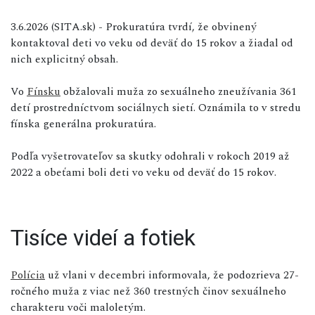
3.6.2026 (SITA.sk) - Prokuratúra tvrdí, že obvinený
kontaktoval deti vo veku od deväť do 15 rokov a žiadal od
nich explicitný obsah.
Vo
Fínsku
obžalovali muža zo sexuálneho zneužívania 361
detí prostredníctvom sociálnych sietí. Oznámila to v stredu
fínska generálna prokuratúra.
Podľa vyšetrovateľov sa skutky odohrali v rokoch 2019 až
2022 a obeťami boli deti vo veku od deväť do 15 rokov.
Tisíce videí a fotiek
Polícia
už vlani v decembri informovala, že podozrieva 27-
ročného muža z viac než 360 trestných činov sexuálneho
charakteru voči maloletým.