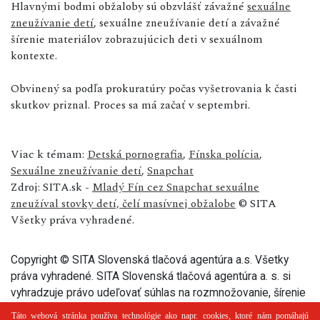
Hlavnými bodmi obžaloby sú obzvlášť závažné
sexuálne
zneužívanie detí
, sexuálne zneužívanie detí a závažné
šírenie materiálov zobrazujúcich deti v sexuálnom
kontexte.
Obvinený sa podľa prokuratúry počas vyšetrovania k časti
skutkov priznal. Proces sa má začať v septembri.
Viac k témam:
Detská pornografia
,
Fínska polícia
,
Sexuálne zneužívanie detí
,
Snapchat
Zdroj: SITA.sk -
Mladý Fín cez Snapchat sexuálne
zneužíval stovky detí, čelí masívnej obžalobe
© SITA
Všetky práva vyhradené.
Copyright © SITA Slovenská tlačová agentúra a.s. Všetky
práva vyhradené. SITA Slovenská tlačová agentúra a. s. si
vyhradzuje právo udeľovať súhlas na rozmnožovanie, šírenie
a na verejný prenos tohto článku a jeho častí.