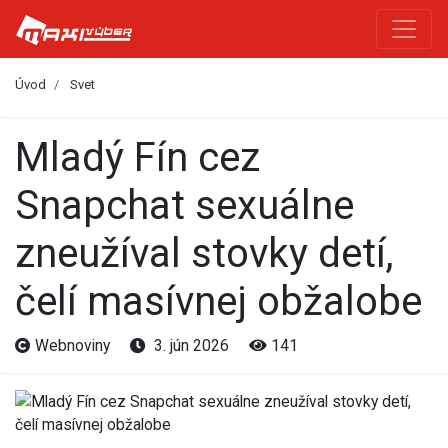
Úvod
Svet
Mladý Fín cez
Snapchat sexuálne
zneužíval stovky detí,
čelí masívnej obžalobe
Webnoviny
3. jún 2026
141