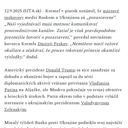
12.9.2025 (SITA.sk) - Kremeľ v piatok oznámil, že
mierové
rozhovory
medzi Ruskom a Ukrajinou sú „
pozastavené“
.
„
Naši vyjednávači majú možnosť komunikovať
prostredníctvom kanálov. Zatiaľ je však pravdepodobne
presnejšie hovoriť o pozastavení,
“ povedal novinárom
hovorca Kremľa
Dmitrij Peskov
. „
Nemôžete nosiť ružové
okuliare a očakávať, že proces rokovaní prinesie okamžité
výsledky,
“ dodal.
Americký prezident
Donald Trump
sa síce zasadzuje za
dohodu o ukončení bojov a zapojil sa do sérií
diplomatických aktivít vrátane privítania
Vladimira
Putina
na Aljaške, ale Moskva pokračuje vo svojej ofenzíve
a leteckých útokoch. Putin okrem toho v podstate vylúčil
stretnutie s ukrajinským prezidentom
Volodymyrom
Zelenským
.
Minulý týždeň Rusko proti Ukrajine podniklo svoj najväčší