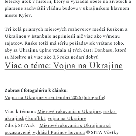
letecký útok v histórii, ktorý si vyžiadal obete na životoch a
plamene zachvátili vládnu budovu v ukrajinskom hlavnom
meste Kyjev.
Tri kolá priamych mierových rozhovorov medzi Ruskom a
Ukrajinou v Istanbule nepriniesli nič viac ako výmenu
zajatcov. Rusko totiž má sériu požiadaviek vrátane toho,
aby sa Ukrajina úplne vzdala aj tých časti
Donbasu
, ktoré
sa Moskve už viac ako 3,5 roka nedarí dobyť.
Viac o téme: Vojna na Ukrajine
Zobraziť fotogalériu k článku:
Vojna na Ukrajine v septembri 2025 (fotografie)
Viac k témam:
Mierové rokovania o Ukrajine
,
rusko-
ukrajinský konflikt
,
vojna na Ukrajine
Zdroj: SITA.sk -
Mierové rokovania s Ukrajinou sú
pozastavené, vyhlásil Putinov hovorca
© SITA Všetky