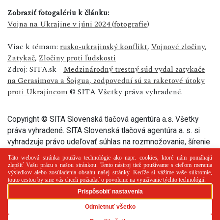
Zobraziť fotogalériu k článku:
Vojna na Ukrajine v júni 2024 (fotografie)
Viac k témam:
rusko-ukrajinský konflikt
,
Vojnové zločiny
,
Zatykač
,
Zločiny proti ľudskosti
Zdroj: SITA.sk -
Medzinárodný trestný súd vydal zatykače
na Gerasimova a Šojgua, zodpovední sú za raketové útoky
proti Ukrajincom
© SITA Všetky práva vyhradené.
Copyright © SITA Slovenská tlačová agentúra a.s. Všetky
práva vyhradené. SITA Slovenská tlačová agentúra a. s. si
vyhradzuje právo udeľovať súhlas na rozmnožovanie, šírenie
a na verejný prenos tohto článku a jeho častí.
PR článok
Reklama
Spolupráca
Kontakt
Zásady