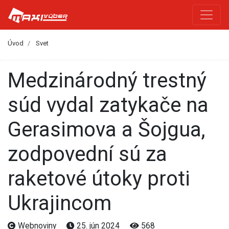
Úvod
Svet
Medzinárodný trestný
súd vydal zatykače na
Gerasimova a Šojgua,
zodpovední sú za
raketové útoky proti
Ukrajincom
Webnoviny
25. jún 2024
568