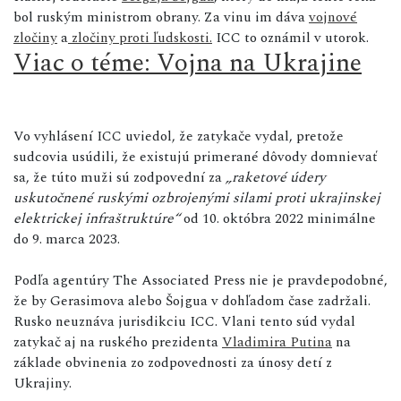
bol ruským ministrom obrany. Za vinu im dáva
vojnové
zločiny
a
zločiny proti ľudskosti.
ICC to oznámil v utorok.
Viac o téme: Vojna na Ukrajine
Vo vyhlásení ICC uviedol, že zatykače vydal, pretože
sudcovia usúdili, že existujú primerané dôvody domnievať
sa, že túto muži sú zodpovední za
„raketové údery
uskutočnené ruskými ozbrojenými silami proti ukrajinskej
elektrickej infraštruktúre“
od 10. októbra 2022 minimálne
do 9. marca 2023.
Podľa agentúry The Associated Press nie je pravdepodobné,
že by Gerasimova alebo Šojgua v dohľadom čase zadržali.
Rusko neuznáva jurisdikciu ICC. Vlani tento súd vydal
zatykač aj na ruského prezidenta
Vladimira Putina
na
základe obvinenia zo zodpovednosti za únosy detí z
Ukrajiny.