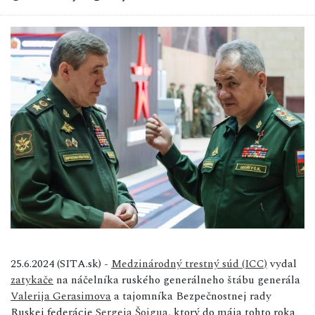
25.6.2024 (SITA.sk) -
Medzinárodný trestný súd (ICC)
vydal
zatykače
na náčelníka ruského generálneho štábu generála
Valerija Gerasimova
a tajomníka Bezpečnostnej rady
Ruskej federácie
Sergeja Šojgua
, ktorý do mája tohto roka