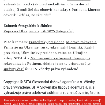
Zelenským
. Keď však pred niekoľkými dňami dostal
otázku, či nadišiel čas obnoviť kontakty s Putinom, Macron
odvetil: "
Zdá sa, že ešte nie
."
Zobraziť fotogalériu k článku:
Vojna na Ukrajine v apríli 2025 (fotografie)
Viac k témam:
Francúzsky prezident
,
Mierové rokovania
,
Prímerie na Ukrajine
,
rusko-ukrajinský konflikt
,
Ruský
prezident
,
Ukrajinský prezident
,
vojna na Ukrajine
Zdroj: SITA.sk -
Macron môže zastupovať Európu pri
rokovaniach s Putinom, údajne je na to pripravený „v
správny čas“
© SITA Všetky práva vyhradené.
Copyright © SITA Slovenská tlačová agentúra a.s. Všetky
práva vyhradené. SITA Slovenská tlačová agentúra a. s. si
vyhradzuje právo udeľovať súhlas na rozmnožovanie, šírenie
a na verejný prenos tohto článku a jeho častí.