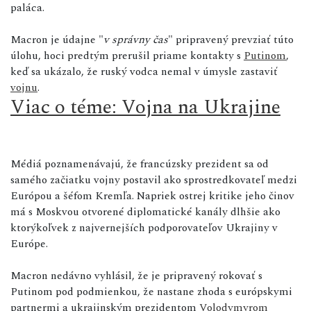
paláca.
Macron je údajne "
v správny čas
" pripravený prevziať túto
úlohu, hoci predtým prerušil priame kontakty s
Putinom
,
keď sa ukázalo, že ruský vodca nemal v úmysle zastaviť
vojnu
.
Viac o téme: Vojna na Ukrajine
Médiá poznamenávajú, že francúzsky prezident sa od
samého začiatku vojny postavil ako sprostredkovateľ medzi
Európou a šéfom Kremľa. Napriek ostrej kritike jeho činov
má s Moskvou otvorené diplomatické kanály dlhšie ako
ktorýkoľvek z najvernejších podporovateľov Ukrajiny v
Európe.
Macron nedávno vyhlásil, že je pripravený rokovať s
Putinom pod podmienkou, že nastane zhoda s európskymi
partnermi a ukrajinským prezidentom
Volodymyrom