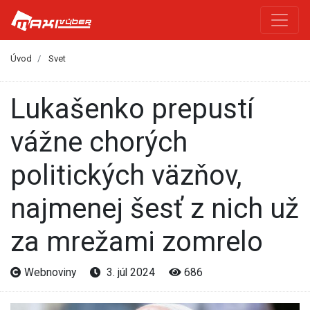
Úvod
Svet
Lukašenko prepustí
vážne chorých
politických väzňov,
najmenej šesť z nich už
za mrežami zomrelo
Webnoviny
3. júl 2024
686