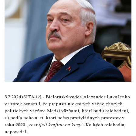
3.7.2024 (SITA.sk) - Bieloruský vodca
Alexander Lukašenko
v utorok oznámil, že prepustí niektorých vážne chorých
politických väzňov. Medzi väzňami, ktorí budú oslobodení,
sú podľa neho aj tí, ktorí počas protivládnych protestov v
roku 2020 „
rozbíjali krajinu na kusy
“. Koľkých oslobodia,
nepovedal.