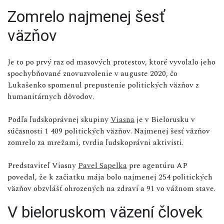
Zomrelo najmenej šesť
väzňov
Je to po prvý raz od masových protestov, ktoré vyvolalo jeho
spochybňované znovuzvolenie v auguste 2020, čo
Lukašenko spomenul prepustenie politických väzňov z
humanitárnych dôvodov.
Podľa ľudskoprávnej skupiny
Viasna
je v Bielorusku v
súčasnosti 1 409 politických väzňov. Najmenej šesť väzňov
zomrelo za mrežami, tvrdia ľudskoprávni aktivisti.
Predstaviteľ Viasny
Pavel Sapelka
pre agentúru AP
povedal, že k začiatku mája bolo najmenej 254 politických
väzňov obzvlášť ohrozených na zdraví a 91 vo vážnom stave.
V bieloruskom väzení človek