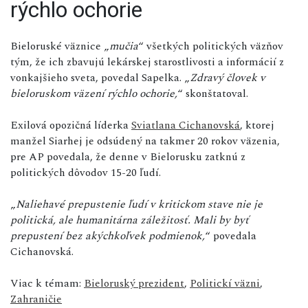
rýchlo ochorie
Bieloruské väznice „
mučia
“ všetkých politických väzňov
tým, že ich zbavujú lekárskej starostlivosti a informácií z
vonkajšieho sveta, povedal Sapelka. „
Zdravý človek v
bieloruskom väzení rýchlo ochorie,
“ skonštatoval.
Exilová opozičná líderka
Sviatlana Cichanovská
, ktorej
manžel Siarhej je odsúdený na takmer 20 rokov väzenia,
pre AP povedala, že denne v Bielorusku zatknú z
politických dôvodov 15-20 ľudí.
„
Naliehavé prepustenie ľudí v kritickom stave nie je
politická, ale humanitárna záležitosť. Mali by byť
prepustení bez akýchkoľvek podmienok,
“ povedala
Cichanovská.
Viac k témam:
Bieloruský prezident
,
Politickí väzni
,
Zahraničie