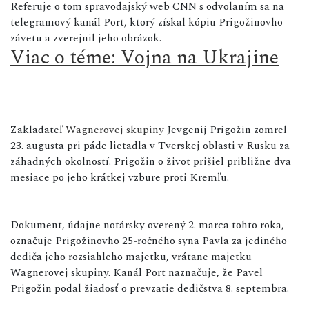
Referuje o tom spravodajský web CNN s odvolaním sa na
telegramový kanál Port, ktorý získal kópiu Prigožinovho
závetu a zverejnil jeho obrázok.
Viac o téme: Vojna na Ukrajine
Zakladateľ
Wagnerovej skupiny
Jevgenij Prigožin zomrel
23. augusta pri páde lietadla v Tverskej oblasti v Rusku za
záhadných okolností. Prigožin o život prišiel približne dva
mesiace po jeho krátkej vzbure proti Kremľu.
Dokument, údajne notársky overený 2. marca tohto roka,
označuje Prigožinovho 25-ročného syna Pavla za jediného
dediča jeho rozsiahleho majetku, vrátane majetku
Wagnerovej skupiny. Kanál Port naznačuje, že Pavel
Prigožin podal žiadosť o prevzatie dedičstva 8. septembra.