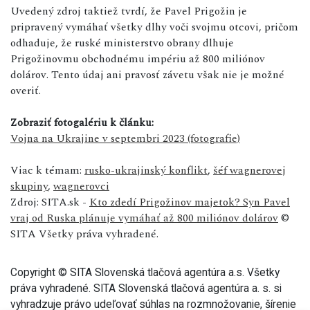
Uvedený zdroj taktiež tvrdí, že Pavel Prigožin je
pripravený vymáhať všetky dlhy voči svojmu otcovi, pričom
odhaduje, že ruské ministerstvo obrany dlhuje
Prigožinovmu obchodnému impériu až 800 miliónov
dolárov. Tento údaj ani pravosť závetu však nie je možné
overiť.
Zobraziť fotogalériu k článku:
Vojna na Ukrajine v septembri 2023 (fotografie)
Viac k témam:
rusko-ukrajinský konflikt
,
šéf wagnerovej
skupiny
,
wagnerovci
Zdroj: SITA.sk -
Kto zdedí Prigožinov majetok? Syn Pavel
vraj od Ruska plánuje vymáhať až 800 miliónov dolárov
©
SITA Všetky práva vyhradené.
Copyright © SITA Slovenská tlačová agentúra a.s. Všetky
práva vyhradené. SITA Slovenská tlačová agentúra a. s. si
vyhradzuje právo udeľovať súhlas na rozmnožovanie, šírenie