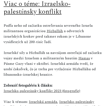
Viac o téme: Izraelsko-
palestínsky konflikt
Podľa neho od začiatku ostreľovania severného Izraela
militantnou organizáciou
Hizballáh
a odvetných
izraelských krokov pred takmer rokom je v Libanone
vysídlených už 200-tisíc ľudí.
Izraelské sily a Hizballáh sa navzájom ostreľujú od začiatku
vojny medzi Izraelom a militantným hnutím
Hamas
v
Pásme Gazy vlani v októbri. Izraelská armáda tvrdí, že
urobí čokoľvek, čo je treba pre vytlačenie Hizballáhu od
libanonsko-izraelskej hranice.
Zobraziť fotogalériu k článku:
Izraelsko-palestínsky konflikt 2023 (fotografie)
Viac k témam:
Izraelská armáda
,
Izraelsko-palestínsky