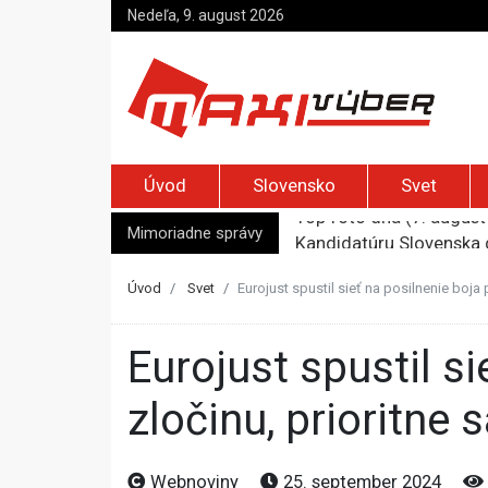
Nedeľa, 9. august 2026
Úvod
Slovensko
Svet
Mimoriadne správy
Kandidatúru Slovenska 
Je Európa naozaj v ohr
Pápež Lev XIV. sa vo Fr
Úvod
Svet
Eurojust spustil sieť na posilnenie boj
Kyjev žiada EÚ o 220 mi
Top foto dňa (7. august 
Eurojust spustil sieť na posilnenie boja proti organizovanému
zločinu, prioritn
Webnoviny
25. september 2024