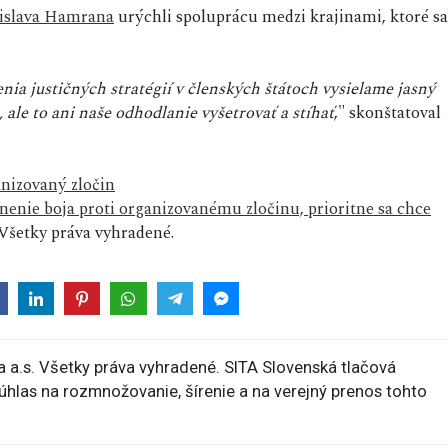
islava Hamrana
urýchli spoluprácu medzi krajinami, ktoré sa
nia justičných stratégií v členských štátoch vysielame jasný
ale to ani naše odhodlanie vyšetrovať a stíhať
," skonštatoval
nizovaný zločin
ilnenie boja proti organizovanému zločinu, prioritne sa chce
šetky práva vyhradené.
 a.s. Všetky práva vyhradené. SITA Slovenská tlačová
súhlas na rozmnožovanie, šírenie a na verejný prenos tohto