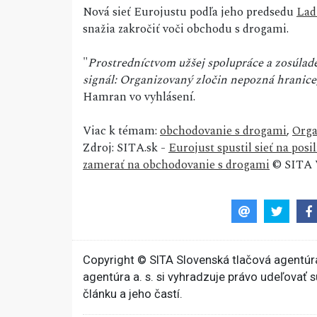
Nová sieť Eurojustu podľa jeho predsedu
Lad
snažia zakročiť voči obchodu s drogami.
"
Prostredníctvom užšej spolupráce a zosúlade
signál: Organizovaný zločin nepozná hranice, 
Hamran vo vyhlásení.
Viac k témam:
obchodovanie s drogami
,
Orga
Zdroj: SITA.sk -
Eurojust spustil sieť na pos
zamerať na obchodovanie s drogami
© SITA V
Copyright © SITA Slovenská tlačová agentúra
agentúra a. s. si vyhradzuje právo udeľovať 
článku a jeho častí.