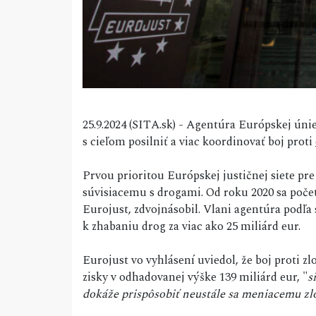
25.9.2024 (SITA.sk) - Agentúra Európskej úni
s cieľom posilniť a viac koordinovať boj proti
Prvou prioritou Európskej justičnej siete pr
súvisiacemu s drogami. Od roku 2020 sa poče
Eurojust, zdvojnásobil. Vlani agentúra podľa 
k zhabaniu drog za viac ako 25 miliárd eur.
Eurojust vo vyhlásení uviedol, že boj proti
zisky v odhadovanej výške 139 miliárd eur, "
s
dokáže prispôsobiť neustále sa meniacemu z