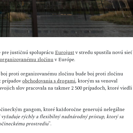
e pre justičnú spoluprácu
Eurojust
v stredu spustila novú sieť
organizovanému zločinu
v Európe.
e boj proti organizovanému zločinu bude boj proti zločinu
t prípadov
obchodovania s drogami
, ktorým sa venoval
svojich slov pracovala na takmer 2 500 prípadoch, ktoré viedli
 zločineckým gangom, ktoré každoročne generujú nelegálne
i vyžaduje rýchly a flexibilný nadnárodný prístup, ktorý sa
ločineckému prostrediu
".