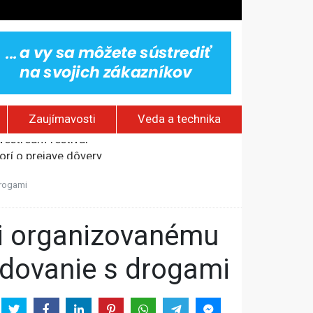
Zaujímavosti
Veda a technika
rí o prejave dôvery
om Rusku – ROZHOVOR
drogami
stavov
ovestream festival
odovanie s drogami