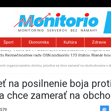
Šport
Ekonomika
Kultúra
Zdravie
do Bezpečnostnej rady OSN podporilo 123 štátov, Blanár hovo
ození? Pravda o kriminalite, islame a mýte o konzervatívn
ancúzsku stretne s obeťami sexuálneho zneužívania kňazmi
a proti organizovanému zločinu, prioritne sa chce zamerať na obchodovanie s 
liónov eur na pomoc farmárom, ktorých postihla blokáda prí
2026): Včelie úle v Palestíne, streľba študenta v Thajsku a L
e sa chce zamerať na obch
579