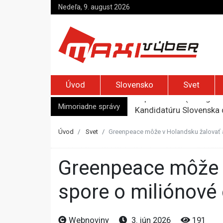
Nedeľa, 9. august 2026
Úvod
Slovensko
Svet
Mimoriadne správy
Kandidatúru Slovenska 
Je Európa naozaj v ohr
Pápež Lev XIV. sa vo Fr
Úvod
Svet
Greenpeace môže v Holandsku žalovať 
Kyjev žiada EÚ o 220 mi
Top foto dňa (7. august 
Greenpeace môže v Holandsku žalovať americký koncern v
spore o miliónové
Webnoviny
3. jún 2026
191