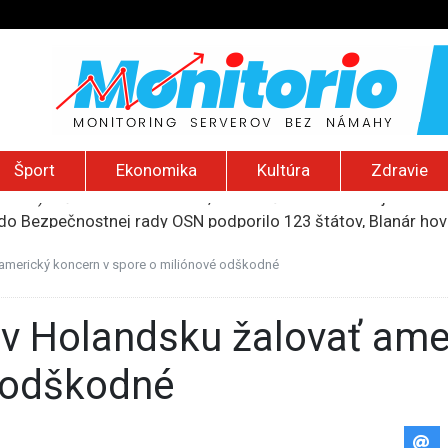
Šport
Ekonomika
Kultúra
Zdravie
do Bezpečnostnej rady OSN podporilo 123 štátov, Blanár hovo
ození? Pravda o kriminalite, islame a mýte o konzervatívn
ancúzsku stretne s obeťami sexuálneho zneužívania kňazmi
americký koncern v spore o miliónové odškodné
liónov eur na pomoc farmárom, ktorých postihla blokáda prí
2026): Včelie úle v Palestíne, streľba študenta v Thajsku a L
 odškodné