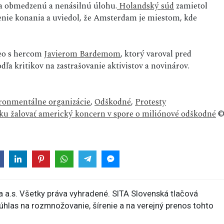
iba obmedzenú a nenásilnú úlohu.
Holandský súd
zamietol
venie konania a uviedol, že Amsterdam je miestom, kde
deo s hercom
Javierom Bardemom
, ktorý varoval pred
 kritikov na zastrašovanie aktivistov a novinárov.
ronmentálne organizácie
,
Odškodné
,
Protesty
u žalovať americký koncern v spore o miliónové odškodné
 a.s. Všetky práva vyhradené. SITA Slovenská tlačová
súhlas na rozmnožovanie, šírenie a na verejný prenos tohto