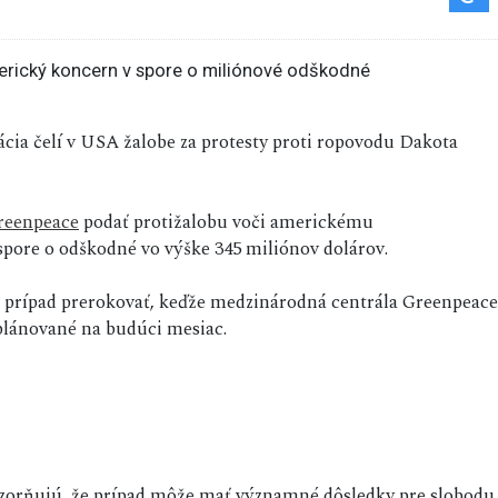
ácia čelí v USA žalobe za protesty proti ropovodu Dakota
reenpeace
podať protižalobu voči americkému
pore o odškodné vo výške 345 miliónov dolárov.
ý prípad prerokovať, keďže medzinárodná centrála Greenpeace
aplánované na budúci mesiac.
upozorňujú, že prípad môže mať významné dôsledky pre slobodu