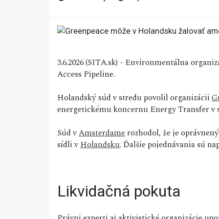
3.6.2026 (SITA.sk) - Environmentálna organiz
Access Pipeline.
Holandský súd v stredu povolil organizácii
G
energetickému koncernu Energy Transfer v s
Súd v
Amsterdame
rozhodol, že je oprávnen
sídli v
Holandsku
. Ďalšie pojednávania sú n
Likvidačná pokuta
Právni experti aj aktivistické organizácie 