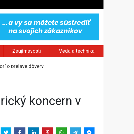
Zaujímavosti
Veda a technika
rí o prejave dôvery
om Rusku – ROZHOVOR
stavov
ovestream festival