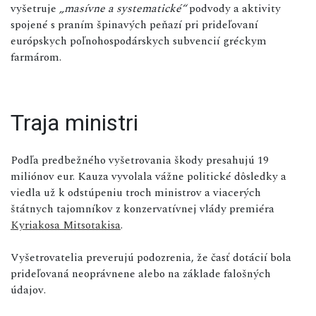
vyšetruje
„masívne a systematické“
podvody a aktivity
spojené s praním špinavých peňazí pri prideľovaní
európskych poľnohospodárskych subvencií gréckym
farmárom.
Traja ministri
Podľa predbežného vyšetrovania škody presahujú 19
miliónov eur. Kauza vyvolala vážne politické dôsledky a
viedla už k odstúpeniu troch ministrov a viacerých
štátnych tajomníkov z konzervatívnej vlády premiéra
Kyriakosa Mitsotakisa
.
Vyšetrovatelia preverujú podozrenia, že časť dotácií bola
prideľovaná neoprávnene alebo na základe falošných
údajov.