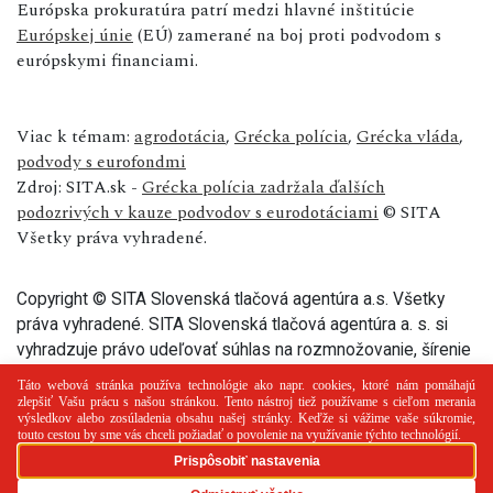
Európska prokuratúra patrí medzi hlavné inštitúcie
Európskej únie
(EÚ) zamerané na boj proti podvodom s
európskymi financiami.
Viac k témam:
agrodotácia
,
Grécka polícia
,
Grécka vláda
,
podvody s eurofondmi
Zdroj: SITA.sk -
Grécka polícia zadržala ďalších
podozrivých v kauze podvodov s eurodotáciami
© SITA
Všetky práva vyhradené.
Copyright © SITA Slovenská tlačová agentúra a.s. Všetky
práva vyhradené. SITA Slovenská tlačová agentúra a. s. si
vyhradzuje právo udeľovať súhlas na rozmnožovanie, šírenie
a na verejný prenos tohto článku a jeho častí.