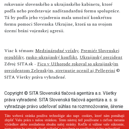
rokovanie slovenského a ukrajinského kabinetu, ktoré
podľa neho predstavuje nadštandardnú formu spolupráce.
Tá by podľa jeho vyjadrenia mala umožniť konkrétnu
formu pomoci Slovenska Ukrajine, ktorá sa na svojom
území bráni vojenskej agresii.
Viac k témam:
Medzinárodné vzťahy
,
Premiér Slovenskej
republiky
,
rusko-ukrajinský konflikt
,
Ukrajinský prezident
Zdroj: SITA.sk -
Fico v Užhorode rokoval so ukrajinským
prezidentom Zelenským, stretnutie ocenil aj Pellegrini
©
SITA Všetky práva vyhradené.
Copyright © SITA Slovenská tlačová agentúra a.s. Všetky
práva vyhradené. SITA Slovenská tlačová agentúra a. s. si
vyhradzuje právo udeľovať súhlas na rozmnožovanie, šírenie
a na verejný prenos tohto článku a jeho častí.