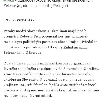
5.9.2025 (SITA.sk) -
Vzťahy medzi Slovenskom a Ukrajinou majú podľa
premiéra
Roberta Fica
potenciál posilniť sa napriek
rozdielnym politickým postojom oboch krajín. Uviedol to
po rokovaní s prezidentom Ukrajiny
Volodymyrom
Zelenským
v Užhorode.
Obaja lídri sa dohodli na čo najskoršom zorganizovaní
štvrtého spoločného zasadnutia vlád Slovenska a Ukrajiny,
ktoré by sa podľa predbežného návrhu mohlo konať 20.
októbra na Slovensku. Fico označil vzťahy medzi oboma
krajinami za
„odsúdené na lepší a kvalitnejší charakter“,
pričom ocenil aj možnosť viesť s ukrajinským prezidentom
rozhovor medzi štyrmi očami.