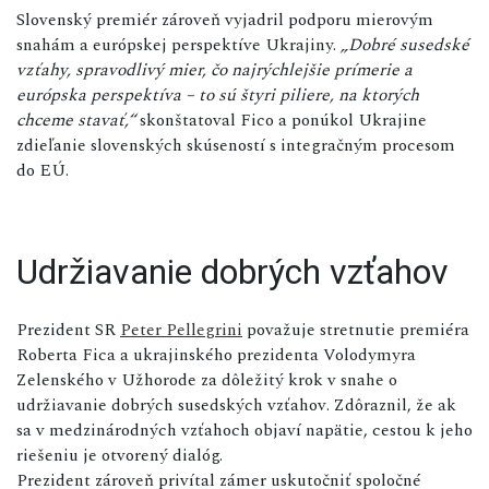
Slovenský premiér zároveň vyjadril podporu mierovým
snahám a európskej perspektíve Ukrajiny.
„Dobré susedské
vzťahy, spravodlivý mier, čo najrýchlejšie prímerie a
európska perspektíva – to sú štyri piliere, na ktorých
chceme stavať,“
skonštatoval Fico a ponúkol Ukrajine
zdieľanie slovenských skúseností s integračným procesom
do EÚ.
Udržiavanie dobrých vzťahov
Prezident SR
Peter Pellegrini
považuje stretnutie premiéra
Roberta Fica a ukrajinského prezidenta Volodymyra
Zelenského v Užhorode za dôležitý krok v snahe o
udržiavanie dobrých susedských vzťahov. Zdôraznil, že ak
sa v medzinárodných vzťahoch objaví napätie, cestou k jeho
riešeniu je otvorený dialóg.
Prezident zároveň privítal zámer uskutočniť spoločné