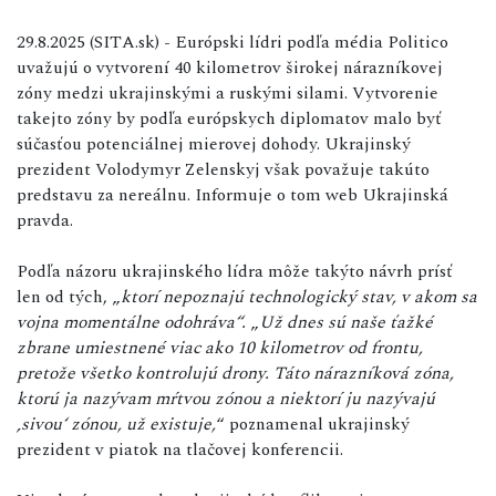
29.8.2025 (SITA.sk) - Európski lídri podľa média Politico
uvažujú o vytvorení 40 kilometrov širokej nárazníkovej
zóny medzi ukrajinskými a ruskými silami. Vytvorenie
takejto zóny by podľa európskych diplomatov malo byť
súčasťou potenciálnej mierovej dohody. Ukrajinský
prezident Volodymyr Zelenskyj však považuje takúto
predstavu za nereálnu. Informuje o tom web Ukrajinská
pravda.
Podľa názoru ukrajinského lídra môže takýto návrh prísť
len od tých, „
ktorí nepoznajú technologický stav, v akom sa
vojna momentálne odohráva“.
„
Už dnes sú naše ťažké
zbrane umiestnené viac ako 10 kilometrov od frontu,
pretože všetko kontrolujú drony. Táto nárazníková zóna,
ktorú ja nazývam mŕtvou zónou a niektorí ju nazývajú
‚sivou‘ zónou, už existuje,
“ poznamenal ukrajinský
prezident v piatok na tlačovej konferencii.