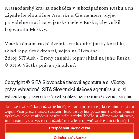
Krasnodarský kraj sa nachádza v juhozápadnom Rusku a na
západe ho ohraničuje Azovské a Čierne more. Kyjev
pravidelne útočí na vojenské ciele v Rusku, aby znížil
bojovú silu Moskvy.
Viac k témam:
ruské územie
,
rusko-ukrajinský konflikt
,
sklad ropy
,
útok dronmi
,
vojna na Ukrajine
Zdroj: SITA.sk -
Drony zasiahli ropný sklad na juhu Ruska
© SITA Všetky práva vyhradené.
Copyright © SITA Slovenská tlačová agentúra a.s. Všetky
práva vyhradené. SITA Slovenská tlačová agentúra a. s. si
vyhradzuje právo udeľovať súhlas na rozmnožovanie, šírenie
a na verejný prenos tohto článku a jeho častí.