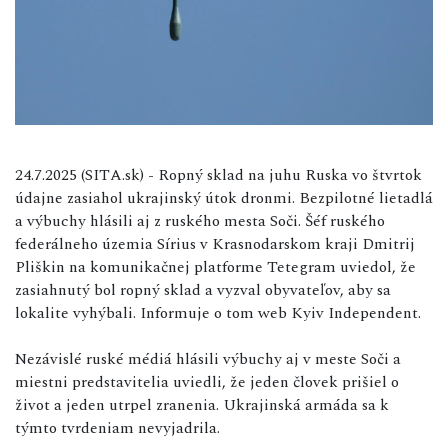
24.7.2025 (SITA.sk) - Ropný sklad na juhu Ruska vo štvrtok
údajne zasiahol ukrajinský útok dronmi. Bezpilotné lietadlá
a výbuchy hlásili aj z ruského mesta Soči. Šéf ruského
federálneho územia Sírius v Krasnodarskom kraji Dmitrij
Pliškin na komunikačnej platforme Tetegram uviedol, že
zasiahnutý bol ropný sklad a vyzval obyvateľov, aby sa
lokalite vyhýbali. Informuje o tom web Kyiv Independent.
Nezávislé ruské médiá hlásili výbuchy aj v meste Soči a
miestni predstavitelia uviedli, že jeden človek prišiel o
život a jeden utrpel zranenia. Ukrajinská armáda sa k
týmto tvrdeniam nevyjadrila.