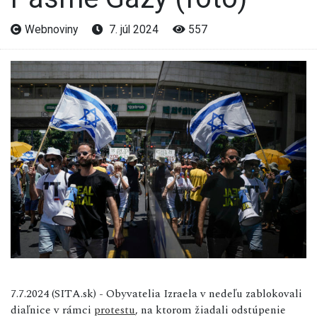
Webnoviny
7. júl 2024
557
7.7.2024 (SITA.sk) - Obyvatelia Izraela v nedeľu zablokovali
diaľnice v rámci
protestu
, na ktorom žiadali odstúpenie