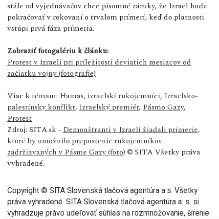
stále od vyjednávačov chce písomné záruky, že Izrael bude
pokračovať v rokovaní o trvalom prímerí, keď do platnosti
vstúpi prvá fáza prímeria.
Zobraziť fotogalériu k článku:
Protest v Izraeli pri príležitosti deviatich mesiacov od
začiatku vojny (fotografie)
Viac k témam:
Hamas
,
izraelskí rukojemníci
,
Izraelsko-
palestínsky konflikt
,
Izraelský premiér
,
Pásmo Gazy
,
Protest
Zdroj: SITA.sk -
Demonštranti v Izraeli žiadali prímerie,
ktoré by umožnilo prepustenie rukojemníkov
zadržiavaných v Pásme Gazy (foto)
© SITA Všetky práva
vyhradené.
Copyright © SITA Slovenská tlačová agentúra a.s. Všetky
práva vyhradené. SITA Slovenská tlačová agentúra a. s. si
vyhradzuje právo udeľovať súhlas na rozmnožovanie, šírenie