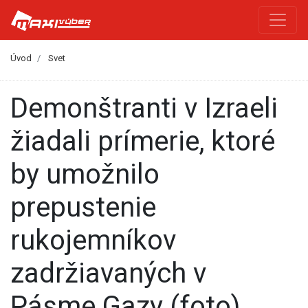
Úvod
Svet
Demonštranti v Izraeli
žiadali prímerie, ktoré
by umožnilo
prepustenie
rukojemníkov
zadržiavaných v
Pásme Gazy (foto)