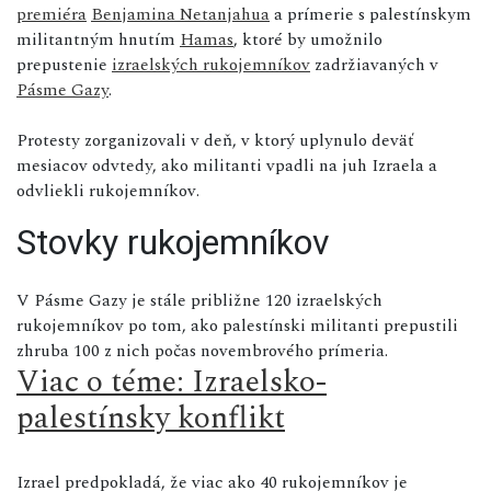
premiéra
Benjamina Netanjahua
a prímerie s palestínskym
militantným hnutím
Hamas
, ktoré by umožnilo
prepustenie
izraelských rukojemníkov
zadržiavaných v
Pásme Gazy
.
Protesty zorganizovali v deň, v ktorý uplynulo deväť
mesiacov odvtedy, ako militanti vpadli na juh Izraela a
odvliekli rukojemníkov.
Stovky rukojemníkov
V Pásme Gazy je stále približne 120 izraelských
rukojemníkov po tom, ako palestínski militanti prepustili
zhruba 100 z nich počas novembrového prímeria.
Viac o téme: Izraelsko-
palestínsky konflikt
Izrael predpokladá, že viac ako 40 rukojemníkov je