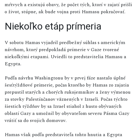
mŕtvych a existujú obavy, že počet tých, ktorí v zajatí prišli
o život, stúpne, ak bude vojna proti Hamasu pokračovať.
Niekoľko etáp prímeria
V sobotu Hamas vyjadril predbežný súhlas s americkým
návrhom, ktorý predpokladá prímerie v Gaze tvorené
niekoľkými etapami. Uviedli to predstavitelia Hamasu a
Egypta.
Podľa návrhu Washingtonu by v prvej fáze nastalo úplné
šesťtýždňové prímerie, počas ktorého by Hamas zo zajatia
prepustil starých a chorých rukojemníkov a ženy výmenou
za stovky Palestínčanov väznených v Izraeli. Počas týchto
šiestich týždňov by sa Izrael stiahol z husto obývaných
oblastí Gazy a umožnil by obyvateľom severu Pásma Gazy
vrátiť sa do svojich domovov.
Hamas však podľa predstaviteľa tohto hnutia a Egypta