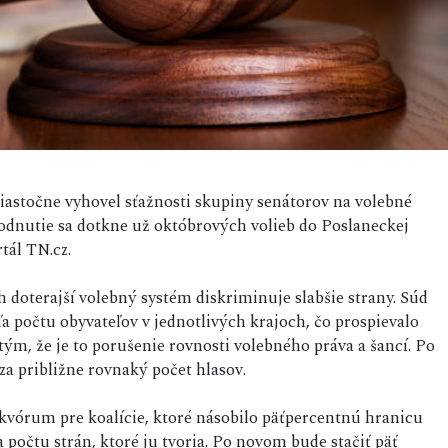
čiastočne vyhovel sťažnosti skupiny senátorov na volebné
hodnutie sa dotkne už októbrových volieb do Poslaneckej
tál TN.cz.
h doterajší volebný systém diskriminuje slabšie strany. Súd
ľa počtu obyvateľov v jednotlivých krajoch, čo prospievalo
tým, že je to porušenie rovnosti volebného práva a šancí. Po
za približne rovnaký počet hlasov.
 kvórum pre koalície, ktoré násobilo päťpercentnú hranicu
počtu strán, ktoré ju tvoria. Po novom bude stačiť päť