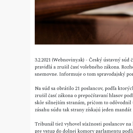
3.2.2021 (Webnoviny.sk) - Český ústavný súd 
pravidlá a zrušil časť volebného zákona. Roz
snemovne. Informuje o tom spravodajský por
Na súd sa obrátilo 21 poslancov, podľa ktorýc
zrušil časť zákona o prepočítavaní hlasov pod
skôr silnejším stranám, pričom to odôvodnil 
zásahu súdu tak strany získajú jeden mandát 
Tribunál tiež vyhovel sťažnosti poslancov na
pre vstup do dolnej komory parlamentu podľa 