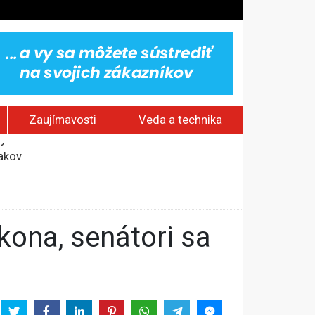
Zaujímavosti
Veda a technika
jakov
 pamätník a záchrana psov z lesných požiarov
dovaním“
vy