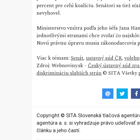
percent pre celú koalíciu. Senátori sa tiež s
nevyhovel.
Ministerstvo vnútra podľa jeho šéfa Jana Ham
jednotlivými stranami chce zvolať čo najskôr
Novú právnu úpravu musia zákonodarcovia pr
Viac k témam:
Senát
,
ustavný súd ČR
,
volebn
Zdroj: Webnoviny.sk -
Český ústavný súd zruš
diskrimináciu slabších strán
© SITA Všetky p
Copyright © SITA Slovenská tlačová agentúra
agentúra a. s. si vyhradzuje právo udeľovať 
článku a jeho častí.