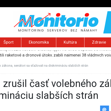
Šport
Ekonomika
Kultúra
Zdravie
ili raketové a dronové útoky, zabili najmenej 38 vládnych vo
 2026): Protest zdravotníkov, ruský letecký útok, hirošimský
e „zhasne celý Perzský záliv“, pripravil zoznam cieľov
 zákona, senátori sa sťažovali na diskrimináciu slabších strán
ku francúzskej RT, jej vyhostenie z krajiny nazvala „prenasle
uskej invázie navštívi Srbsko, Kyjev ho chce odpútať od Mosk
imináciu slabších strán