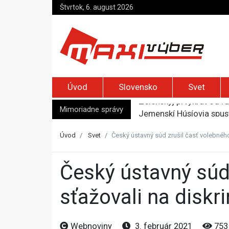
Štvrtok, 6. august 2026
Úvod
Slovensko
Svet
Mimoriadne správy
Jemenskí Húsíovia spust
Top foto dňa (6. august
Irán pohrozil susedom, ž
Úvod
Svet
Český ústavný súd zrušil časť volebného
Moskva bráni bývalú šéf
Zelenskyj prvýkrát od r
Český ústavný súd zrušil časť volebného zákona, senátori sa
sťažovali na diskr
Webnoviny
3. február 2021
753