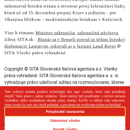
informoval britskú stranu o otvorení prvej železničnej linky,
ktorá už od 15. decembra prepojí Kyjev s jediným – pre
Ukrajinu blízkym – medzinárodným letiskom v Košiciach.
Viac k témam:
Minister zahraničia
,
zahraničná návšteva
Zdroj: SITA.sk -
Blanár sa v Bruseli stretol so šéfom britskej
diplomacie Lammym, rokovali aj o Jaguari Land Rover
©
SITA Všetky práva vyhradené.
Copyright © SITA Slovenská tlačová agentúra a.s. Všetky
práva vyhradené. SITA Slovenská tlačová agentúra a. s. si
vyhradzuje právo udeľovať súhlas na rozmnožovanie, šírenie
a na verejný prenos tohto článku a jeho častí.
PR článok
Reklama
Spolupráca
Kontakt
Zásady