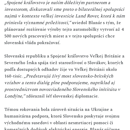
„Spojené kráľovstvo je naším dôležitým partnerom a
investorom, diskutovali sme preto o bilaterálnej spolupráci
najmä v kontexte veľkej investície Land Rover, ktorá k nám
priniesla významné príležitosti,“
uviedol Blanár s tým, že
plánované rozšírenie výroby tejto automobilky vytvorí až 4
500 nových pracovných miest a v tejto spolupráci chce
slovenská vláda pokračovať.
Slovenskú republiku a Spojené kráľovstvo Veľkej Británie a
Severného Írska spája tiež starostlivosť o Slovákov, ktorých
podľa dostupných odhadov žije vo Veľkej Británii okolo
160-tisíc.
„Predstavujú živý most slovensko-britských
vzťahov a tento dialóg plne podporujeme, napríklad aj
prostredníctvom novozriadeného Slovenského inštitútu v
Londýne,“
zdôraznil šéf slovenskej diplomacie.
Témou rokovania bola zároveň situácia na Ukrajine a
humanitárna podpora, ktorú Slovensko poskytuje svojmu
východnému susedovi v oblasti nesmrtiacej pomoci či
komerčných dodávok elektrickej energie. Blanár súčasne