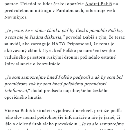
pomoc. Uviedol to líder českej opozície
Andrej Babiš
na
predvolebnom mítingu v Pardubiciach, informuje web
Novinky.cz
.
„
Je jasné, že v rámci článku päť by Česko pomohlo Poľsku,
o tom nie je žiadna diskusia,"
povedal Babiš s tým, že teraz
sa uvidí, ako zareaguje NATO. Pripomenul, že teraz je
aktivovaný článok štyri, keď Poľsko po narušení svojho
vzdušného priestoru ruskými dronmi požiadalo ostatné
štáty aliancie o konzultácie.
„
Ja som samozrejme hneď Poľsko podporil a ak by som bol
premiérom, tak by som hneď poľskému premiérovi
telefonoval
,“ dodal predseda najsilnejšieho českého
opozičného hnutia.
Viac sa Babiš k situácii vyjadrovať nechcel, pretože podľa
jeho slov nemal podrobnejšie informácie a nie je jasné, či
išlo o cielený útok alebo provokáciu.
„Je to ale samozrejme