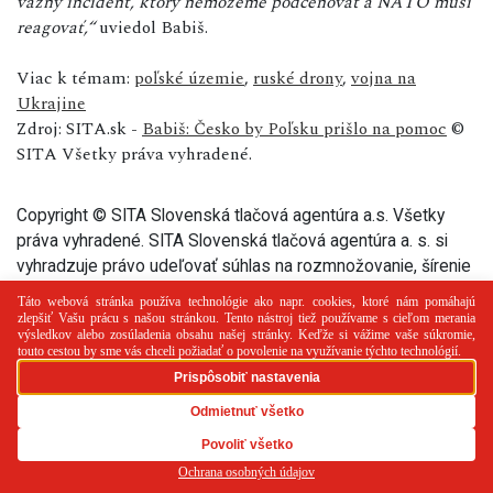
vážny incident, ktorý nemôžeme podceňovať a NATO musí
reagovať,“
uviedol Babiš.
Viac k témam:
poľské územie
,
ruské drony
,
vojna na
Ukrajine
Zdroj: SITA.sk -
Babiš: Česko by Poľsku prišlo na pomoc
©
SITA Všetky práva vyhradené.
Copyright © SITA Slovenská tlačová agentúra a.s. Všetky
práva vyhradené. SITA Slovenská tlačová agentúra a. s. si
vyhradzuje právo udeľovať súhlas na rozmnožovanie, šírenie
a na verejný prenos tohto článku a jeho častí.
PR článok
Reklama
Spolupráca
Kontakt
Zásady
používania cookies
RSS