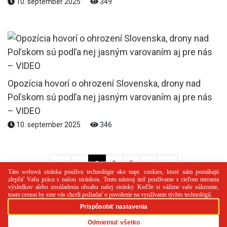
10. september 2025
349
Opozícia hovorí o ohrození Slovenska, drony nad
Poľskom sú podľa nej jasným varovaním aj pre nás
– VIDEO
10. september 2025
346
<<
<
1
2
3
>
>>