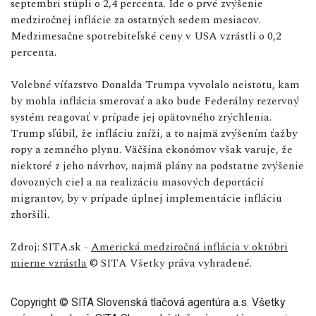
septembri stúpli o 2,4 percenta. Ide o prvé zvýšenie
medziročnej inflácie za ostatných sedem mesiacov.
Medzimesačne spotrebiteľské ceny v USA vzrástli o 0,2
percenta.
Volebné víťazstvo Donalda Trumpa vyvolalo neistotu, kam
by mohla inflácia smerovať a ako bude Federálny rezervný
systém reagovať v prípade jej opätovného zrýchlenia.
Trump sľúbil, že infláciu zníži, a to najmä zvýšením ťažby
ropy a zemného plynu. Väčšina ekonómov však varuje, že
niektoré z jeho návrhov, najmä plány na podstatne zvýšenie
dovozných ciel a na realizáciu masových deportácií
migrantov, by v prípade úplnej implementácie infláciu
zhoršili.
Zdroj: SITA.sk -
Americká medziročná inflácia v októbri
mierne vzrástla
© SITA Všetky práva vyhradené.
Copyright © SITA Slovenská tlačová agentúra a.s. Všetky