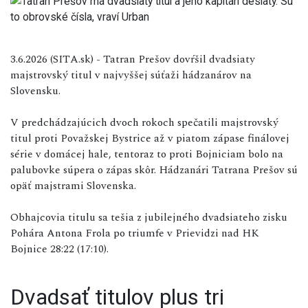
3.6.2026 (SITA.sk) - Tatran Prešov dovŕšil dvadsiaty
majstrovský titul v najvyššej súťaži hádzanárov na
Slovensku.
V predchádzajúcich dvoch rokoch spečatili majstrovský
titul proti Považskej Bystrice až v piatom zápase finálovej
série v domácej hale, tentoraz to proti Bojniciam bolo na
palubovke súpera o zápas skôr. Hádzanári Tatrana Prešov sú
opäť majstrami Slovenska.
Obhajcovia titulu sa tešia z jubilejného dvadsiateho zisku
Pohára Antona Frola po triumfe v Prievidzi nad HK
Bojnice 28:22 (17:10).
Dvadsať titulov plus tri