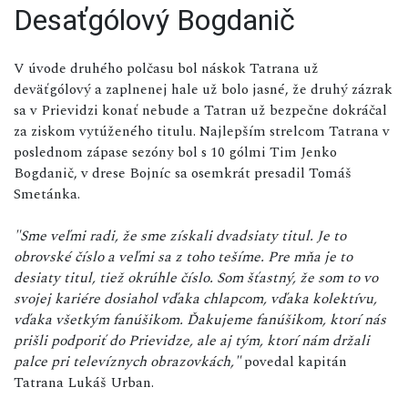
Desaťgólový Bogdanič
V úvode druhého polčasu bol náskok Tatrana už
deväťgólový a zaplnenej hale už bolo jasné, že druhý zázrak
sa v Prievidzi konať nebude a Tatran už bezpečne dokráčal
za ziskom vytúženého titulu. Najlepším strelcom Tatrana v
poslednom zápase sezóny bol s 10 gólmi Tim Jenko
Bogdanič, v drese Bojníc sa osemkrát presadil Tomáš
Smetánka.
"Sme veľmi radi, že sme získali dvadsiaty titul. Je to
obrovské číslo a veľmi sa z toho tešíme. Pre mňa je to
desiaty titul, tiež okrúhle číslo. Som šťastný, že som to vo
svojej kariére dosiahol vďaka chlapcom, vďaka kolektívu,
vďaka všetkým fanúšikom. Ďakujeme fanúšikom, ktorí nás
prišli podporiť do Prievidze, ale aj tým, ktorí nám držali
palce pri televíznych obrazovkách,"
povedal kapitán
Tatrana Lukáš Urban.