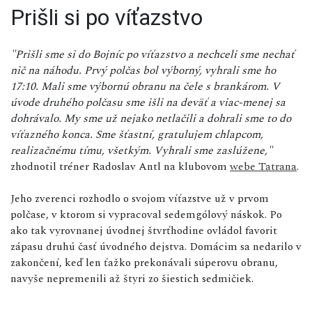
Prišli si po víťazstvo
"Prišli sme si do Bojníc po víťazstvo a nechceli sme nechať
nič na náhodu. Prvý polčas bol výborný, vyhrali sme ho
17:10. Mali sme výbornú obranu na čele s brankárom. V
úvode druhého polčasu sme išli na deväť a viac-menej sa
dohrávalo. My sme už nejako netlačili a dohrali sme to do
víťazného konca. Sme šťastní, gratulujem chlapcom,
realizačnému tímu, všetkým. Vyhrali sme zaslúžene,"
zhodnotil tréner Radoslav Antl na klubovom
webe Tatrana
.
Jeho zverenci rozhodlo o svojom víťazstve už v prvom
polčase, v ktorom si vypracoval sedemgólový náskok. Po
ako tak vyrovnanej úvodnej štvrťhodine ovládol favorit
zápasu druhú časť úvodného dejstva. Domácim sa nedarilo v
zakončení, keď len ťažko prekonávali súperovu obranu,
navyše nepremenili až štyri zo šiestich sedmičiek.