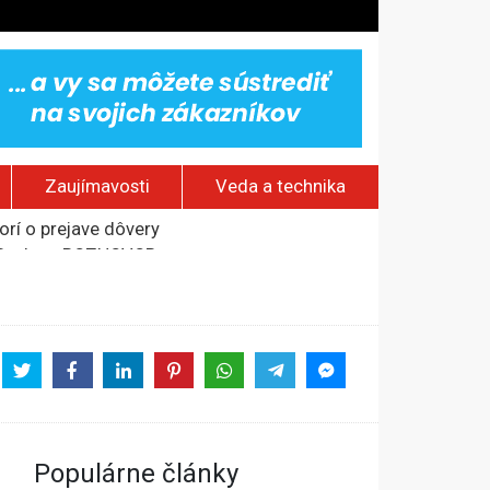
Zaujímavosti
Veda a technika
rí o prejave dôvery
om Rusku – ROZHOVOR
stavov
Populárne články