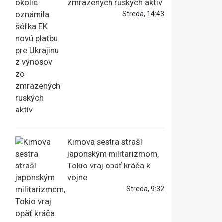
zmrazených ruských aktív
Streda, 14:43
Kimova sestra straší
japonským militarizmom,
Tokio vraj opäť kráča k
vojne
Streda, 9:32