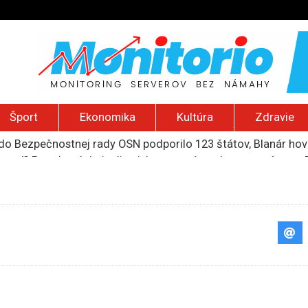
Šport
Ekonomika
Kultúra
Zdravie
do Bezpečnostnej rady OSN podporilo 123 štátov, Blanár hovo
ození? Pravda o kriminalite, islame a mýte o konzervatívn
ancúzsku stretne s obeťami sexuálneho zneužívania kňazmi
liónov eur na pomoc farmárom, ktorých postihla blokáda prí
ú radu štátu po incidente s dronom pri ukrajinskom lietadle