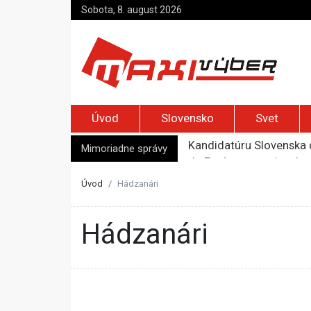
Sobota, 8. august 2026
Úvod
Slovensko
Svet
Kandidatúru Slovenska 
Je Európa naozaj v ohr
Mimoriadne správy
Pápež Lev XIV. sa vo Fr
Kyjev žiada EÚ o 220 mi
Úvod
Hádzanári
Merz zvolal bezpečnostn
Hádzanári