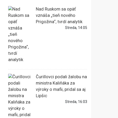
Nad Ruskom sa opäť
vznáša „tieň nového
Prigožina“, tvrdí analytik
Streda, 14:05
Čurillovci podali žalobu na
ministra Kaliňáka za
výroky o mafii, pridal sa aj
Lipšic
Streda, 16:03