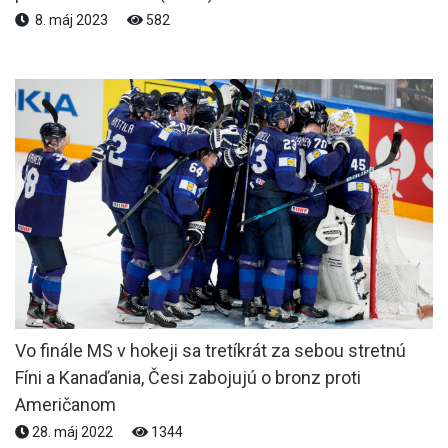
8. máj 2023
582
Vo finále MS v hokeji sa tretíkrát za sebou stretnú
Fíni a Kanaďania, Česi zabojujú o bronz proti
Američanom
28. máj 2022
1344