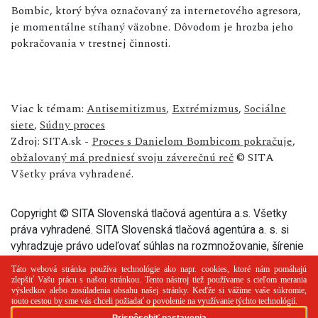
Bombic, ktorý býva označovaný za internetového agresora,
je momentálne stíhaný väzobne. Dôvodom je hrozba jeho
pokračovania v trestnej činnosti.
Viac k témam:
Antisemitizmus
,
Extrémizmus
,
Sociálne
siete
,
Súdny proces
Zdroj: SITA.sk -
Proces s Danielom Bombicom pokračuje,
obžalovaný má predniesť svoju záverečnú reč
© SITA
Všetky práva vyhradené.
Copyright © SITA Slovenská tlačová agentúra a.s. Všetky
práva vyhradené. SITA Slovenská tlačová agentúra a. s. si
vyhradzuje právo udeľovať súhlas na rozmnožovanie, šírenie
a na verejný prenos tohto článku a jeho častí.