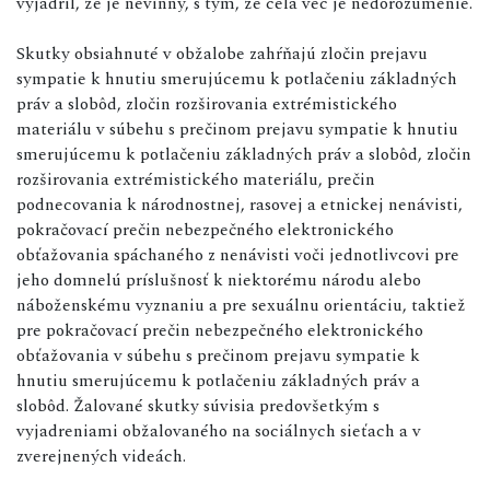
vyjadril, že je nevinný, s tým, že celá vec je nedorozumenie.
Skutky obsiahnuté v obžalobe zahŕňajú zločin prejavu
sympatie k hnutiu smerujúcemu k potlačeniu základných
práv a slobôd, zločin rozširovania extrémistického
materiálu v súbehu s prečinom prejavu sympatie k hnutiu
smerujúcemu k potlačeniu základných práv a slobôd, zločin
rozširovania extrémistického materiálu, prečin
podnecovania k národnostnej, rasovej a etnickej nenávisti,
pokračovací prečin nebezpečného elektronického
obťažovania spáchaného z nenávisti voči jednotlivcovi pre
jeho domnelú príslušnosť k niektorému národu alebo
náboženskému vyznaniu a pre sexuálnu orientáciu, taktiež
pre pokračovací prečin nebezpečného elektronického
obťažovania v súbehu s prečinom prejavu sympatie k
hnutiu smerujúcemu k potlačeniu základných práv a
slobôd. Žalované skutky súvisia predovšetkým s
vyjadreniami obžalovaného na sociálnych sieťach a v
zverejnených videách.