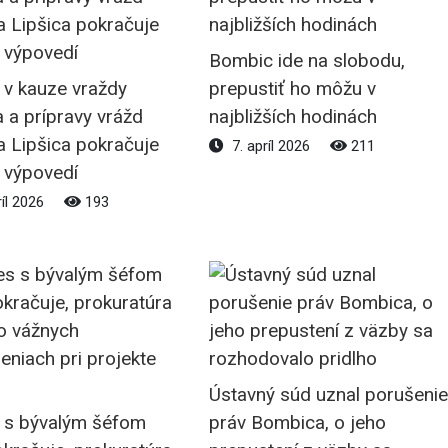
Bombic ide na slobodu,
 v kauze vraždy
prepustiť ho môžu v
 a prípravy vrážd
najbližších hodinách
 a Lipšica pokračuje
7. apríl 2026
211
 výpovedí
ríl 2026
193
Ústavný súd uznal porušenie
 s bývalým šéfom
práv Bombica, o jeho