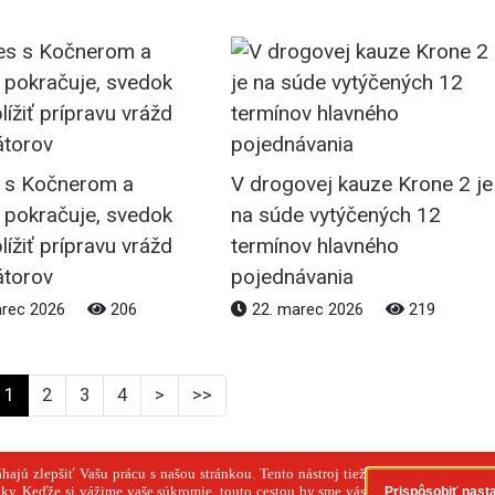
 s Kočnerom a
V drogovej kauze Krone 2 je
 pokračuje, svedok
na súde vytýčených 12
lížiť prípravu vrážd
termínov hlavného
átorov
pojednávania
arec 2026
206
22. marec 2026
219
1
2
3
4
>
>>