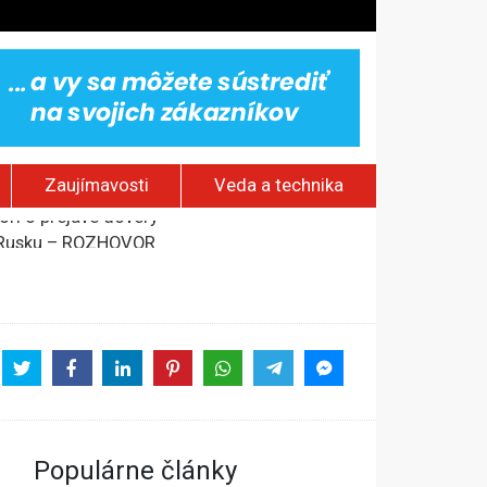
Zaujímavosti
Veda a technika
rí o prejave dôvery
om Rusku – ROZHOVOR
stavov
Populárne články