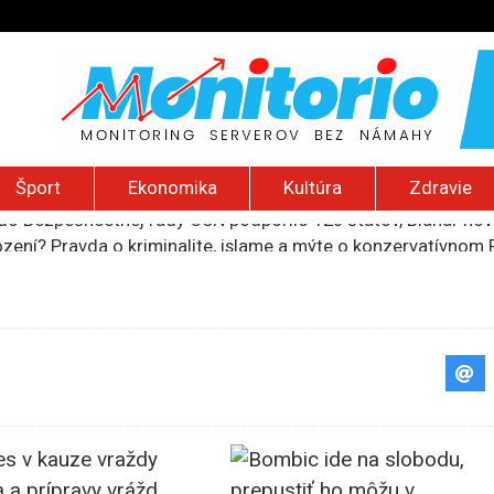
Šport
Ekonomika
Kultúra
Zdravie
do Bezpečnostnej rady OSN podporilo 123 štátov, Blanár hovo
ození? Pravda o kriminalite, islame a mýte o konzervatívn
ancúzsku stretne s obeťami sexuálneho zneužívania kňazmi
liónov eur na pomoc farmárom, ktorých postihla blokáda prí
ú radu štátu po incidente s dronom pri ukrajinskom lietadle