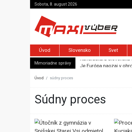
Sobota, 8. august 2026
Úvod
Slovensko
Svet
Kandidatúru Slovenska 
Je Európa naozaj v ohr
Mimoriadne správy
Pápež Lev XIV. sa vo Fr
Kyjev žiada EÚ o 220 mi
Úvod
súdny proces
Merz zvolal bezpečnostn
súdny proces