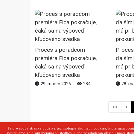
Proces s poradcom
Proces
premiéra Fica pokračuje,
ďalšími
čaká sa na výpoveď
má prib
kľúčového svedka
prokur
29. marec 2026
284
28. m
<<
<