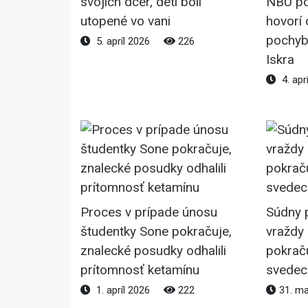
svojich dcér, deti boli
NBÚ po
utopené vo vani
hovorí
pochybe
5. apríl 2026
226
Iskra
4. apr
Proces v prípade únosu
Súdny 
študentky Sone pokračuje,
vraždy
znalecké posudky odhalili
pokraču
prítomnosť ketamínu
svedec
1. apríl 2026
222
31. m