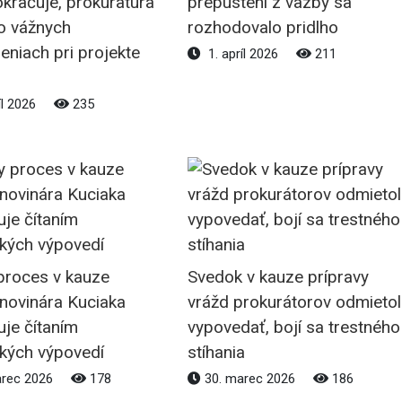
kračuje, prokuratúra
prepustení z väzby sa
 o vážnych
rozhodovalo pridlho
niach pri projekte
1. apríl 2026
211
íl 2026
235
proces v kauze
Svedok v kauze prípravy
 novinára Kuciaka
vrážd prokurátorov odmietol
je čítaním
vypovedať, bojí sa trestného
kých výpovedí
stíhania
arec 2026
178
30. marec 2026
186