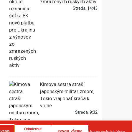
zmrazených ruských aktív
Streda, 14:43
Kimova sestra straší
japonským militarizmom,
Tokio vraj opäť kráča k
vojne
Streda, 9:32