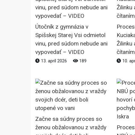
Útočník z gymnázia v
Proces
Spišskej Starej Vsi odmietol
Kuciaka
vinu, pred súdom nebude ani
Žilinku
vypovedať – VIDEO
čítaním
13. apríl 2026
189
10. ap
Začne sa súdny proces so
ženou obžalovanou z vraždy
Proces