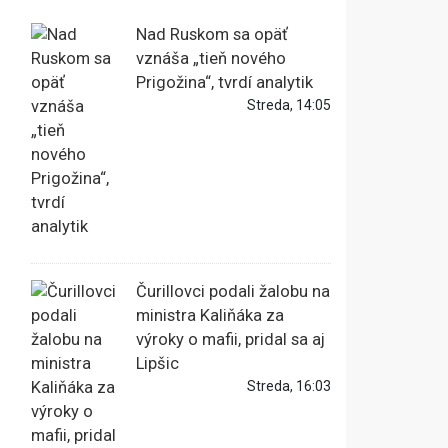
Nad Ruskom sa opäť
vznáša „tieň nového
Prigožina“, tvrdí analytik
Streda, 14:05
Čurillovci podali žalobu na
ministra Kaliňáka za
výroky o mafii, pridal sa aj
Lipšic
Streda, 16:03