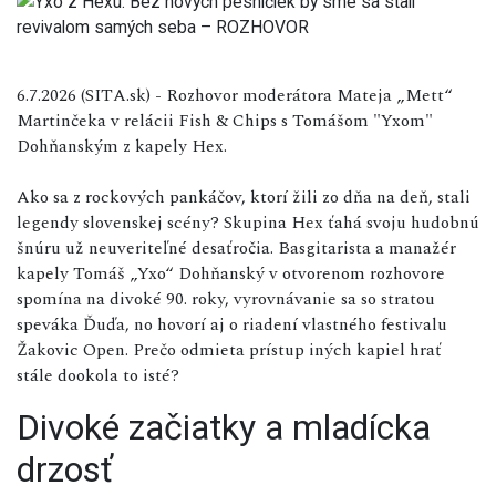
6.7.2026 (SITA.sk) - Rozhovor moderátora Mateja „Mett“
Martinčeka v relácii Fish & Chips s Tomášom "Yxom"
Dohňanským z kapely Hex.
Ako sa z rockových pankáčov, ktorí žili zo dňa na deň, stali
legendy slovenskej scény? Skupina Hex ťahá svoju hudobnú
šnúru už neuveriteľné desaťročia. Basgitarista a manažér
kapely Tomáš „Yxo“ Dohňanský v otvorenom rozhovore
spomína na divoké 90. roky, vyrovnávanie sa so stratou
speváka Ďuďa, no hovorí aj o riadení vlastného festivalu
Žakovic Open. Prečo odmieta prístup iných kapiel hrať
stále dookola to isté?
Divoké začiatky a mladícka
drzosť