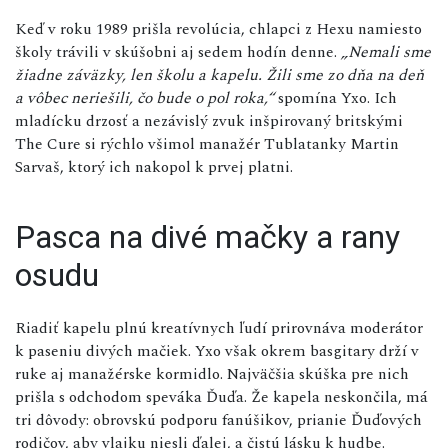
Keď v roku 1989 prišla revolúcia, chlapci z Hexu namiesto
školy trávili v skúšobni aj sedem hodín denne.
„Nemali sme
žiadne záväzky, len školu a kapelu. Žili sme zo dňa na deň
a vôbec neriešili, čo bude o pol roka,“
spomína Yxo. Ich
mladícku drzosť a nezávislý zvuk inšpirovaný britskými
The Cure si rýchlo všimol manažér Tublatanky Martin
Sarvaš, ktorý ich nakopol k prvej platni.
Pasca na divé mačky a rany
osudu
Riadiť kapelu plnú kreatívnych ľudí prirovnáva moderátor
k paseniu divých mačiek. Yxo však okrem basgitary drží v
ruke aj manažérske kormidlo. Najväčšia skúška pre nich
prišla s odchodom speváka Ďuďa. Že kapela neskončila, má
tri dôvody: obrovskú podporu fanúšikov, prianie Ďuďových
rodičov, aby vlajku niesli ďalej, a čistú lásku k hudbe.