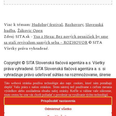
Viac k témam:
Hudobný festival
,
Rozhovory
,
Slovenská
hudba
,
Žákovic Open
Zdroj: SITA.sk -
Yxo z Hexu: Bez nových pesničiek by sme
sa stali revivalom samých seba – ROZHOVOR
© SITA
Všetky práva vyhradené.
Copyright © SITA Slovenská tlačová agentúra a.s. Všetky
práva vyhradené. SITA Slovenská tlačová agentúra a. s. si
vyhradzuje právo udeľovať súhlas na rozmnožovanie, šírenie
a na verejný prenos tohto článku a jeho častí.
PR článok
Reklama
Spolupráca
Kontakt
Zásady