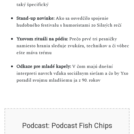
taký špecifický
Stand-up novinke:
Ako sa osvedčilo spojenie
hudobného festivalu s humoristami zo Silných rečí
Yxovom rituáli na pódiu:
Prečo prvé tri pesničky
namiesto hrania sleduje zvukára, technikov a či vôbec
ešte máva trému
Odkaze pre mladé kapely:
V čom majú dnešní
interpreti navrch vďaka sociálnym sieťam a čo by Yxo
poradil svojmu mladšiemu ja z 90. rokov
Podcast: Podcast Fish Chips