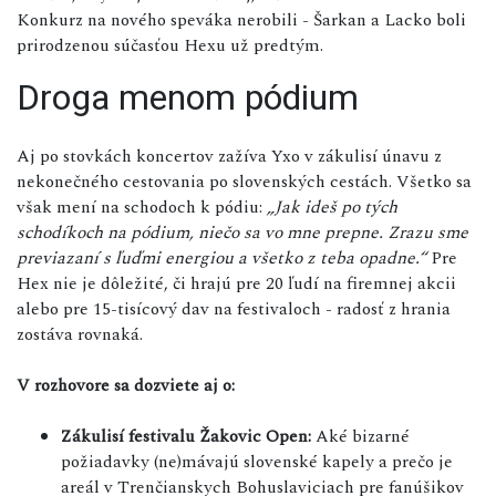
Konkurz na nového speváka nerobili - Šarkan a Lacko boli
prirodzenou súčasťou Hexu už predtým.
Droga menom pódium
Aj po stovkách koncertov zažíva Yxo v zákulisí únavu z
nekonečného cestovania po slovenských cestách. Všetko sa
však mení na schodoch k pódiu:
„Jak ideš po tých
schodíkoch na pódium, niečo sa vo mne prepne. Zrazu sme
previazaní s ľuďmi energiou a všetko z teba opadne.“
Pre
Hex nie je dôležité, či hrajú pre 20 ľudí na firemnej akcii
alebo pre 15-tisícový dav na festivaloch - radosť z hrania
zostáva rovnaká.
V rozhovore sa dozviete aj o:
Zákulisí festivalu Žakovic Open:
Aké bizarné
požiadavky (ne)mávajú slovenské kapely a prečo je
areál v Trenčianskych Bohuslaviciach pre fanúšikov