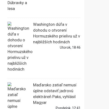
Washington dúfa v
dohodu o otvorení
Hormuzského prielivu už v
najbližších hodinách
Utorok, 18:46
Maďarsko zatiaľ nemusí
úplne odstaviť jadrovú
elektráreň Paks, vyhlásil
Magyar
Pondelok, 12:41