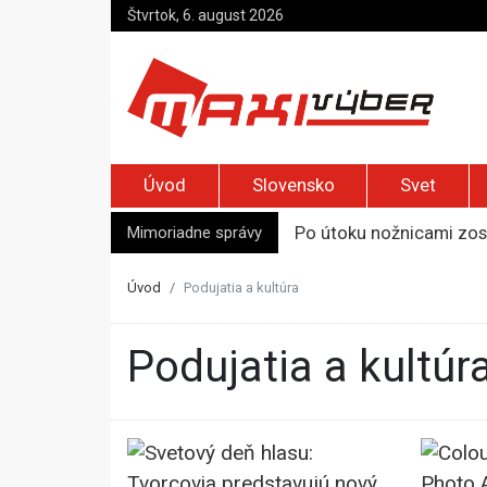
Štvrtok, 6. august 2026
Úvod
Slovensko
Svet
Mimoriadne správy
Po útoku nožnicami zos
Syn zmrazil otca, aby 
Päť ton kokaínu a traja
Úvod
Podujatia a kultúra
Úrady nariadili evakuác
Top foto dňa (5. august
Podujatia a kultúr