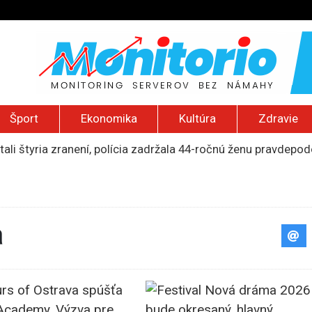
Šport
Ekonomika
Kultúra
Zdravie
tali štyria zranení, polícia zadržala 44-ročnú ženu pravdep
mohol poberať jeho dôchodok
 zadržaní. Portugalská polícia obsadila loď s kontrabandom 
iu rodín s deťmi z Kramatorska, Rusi sú už len 20 kilometrov 
 2026): Nízka hladina Dunaja, Trumpov nový helipad, zničený 
a