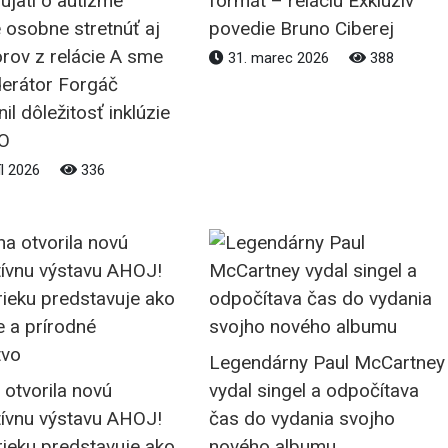
ujatí o autizme
formát – reláciu Exkluzív
 osobne stretnúť aj
povedie Bruno Ciberej
rov z relácie A sme
31. marec 2026
388
derátor Forgáč
il dôležitosť inklúzie
O
íl 2026
336
Legendárny Paul McCartney
 otvorila novú
vydal singel a odpočítava
tívnu výstavu AHOJ!
čas do vydania svojho
rieku predstavuje ako
nového albumu