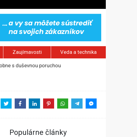
Zaujímavosti
Veda a technika
odobne s duševnou poruchou
na otvorenom mori
od okraja mesta
kostol a ranč Zorro
Populárne články