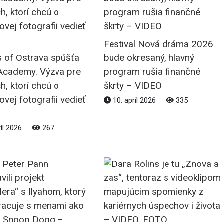
Festival Nová dráma 2026
s of Ostrava spúšťa
bude okresaný, hlavný
Academy. Výzva pre
program rušia finančné
h, ktorí chcú o
škrty – VIDEO
lovej fotografii vedieť
10. apríl 2026
335
ríl 2026
267