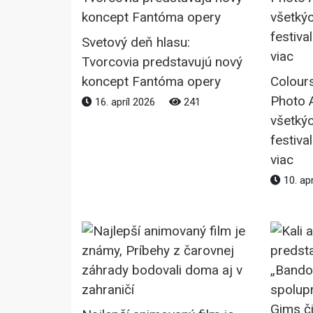
Svetový deň hlasu:
Tvorcovia predstavujú nový
koncept Fantóma opery
Colour
Photo 
16. apríl 2026
241
všetkýc
festiva
viac
10. ap