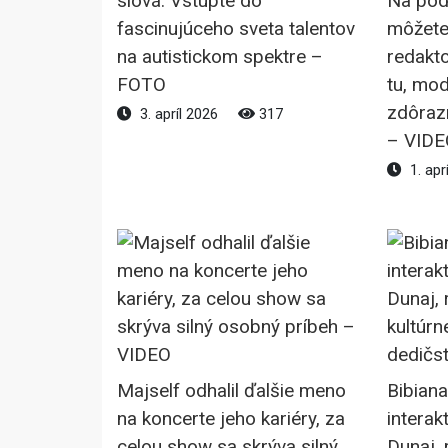
slová: Vstúpte do
Na pod
fascinujúceho sveta talentov
môžete
na autistickom spektre –
redakto
FOTO
tu, mo
zdôrazn
3. apríl 2026
317
– VIDE
1. apr
Majself odhalil ďalšie meno
Bibiana
na koncerte jeho kariéry, za
interak
celou show sa skrýva silný
Dunaj, 