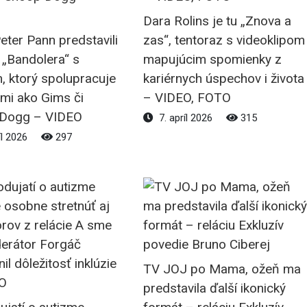
Dara Rolins je tu „Znova a
Peter Pann predstavili
zas“, tentoraz s videoklipom
 „Bandolera“ s
mapujúcim spomienky z
, ktorý spolupracuje
kariérnych úspechov i života
mi ako Gims či
– VIDEO, FOTO
Dogg – VIDEO
7. apríl 2026
315
íl 2026
297
TV JOJ po Mama, ožeň ma
predstavila ďalší ikonický