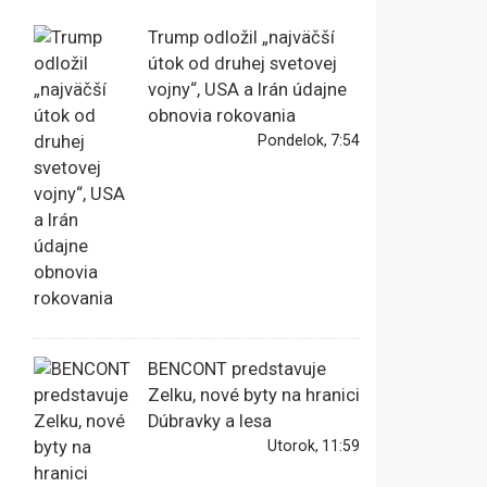
Trump odložil „najväčší
útok od druhej svetovej
vojny“, USA a Irán údajne
obnovia rokovania
Pondelok, 7:54
BENCONT predstavuje
Zelku, nové byty na hranici
Dúbravky a lesa
Utorok, 11:59