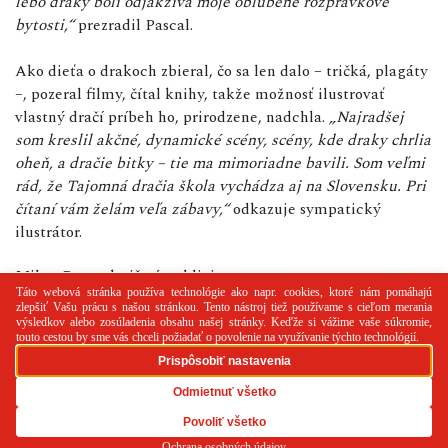
lebo draky boli odjakživa moje obľúbené rozprávkové
bytosti,“
prezradil Pascal.
Ako dieťa o drakoch zbieral, čo sa len dalo – tričká, plagáty
–, pozeral filmy, čítal knihy, takže možnosť ilustrovať
vlastný dračí príbeh ho, prirodzene, nadchla.
„Najradšej
som kreslil akčné, dynamické scény, scény, kde draky chrlia
oheň, a dračie bitky – tie ma mimoriadne bavili. Som veľmi
rád, že Tajomná dračia škola vychádza aj na Slovensku. Pri
čítaní vám želám veľa zábavy,“
odkazuje sympatický
ilustrátor.
Milan Buno, knižný publicista
PR článok
Reklama
Spolupráca
Kontakt
Zásady
používania cookies
RSS