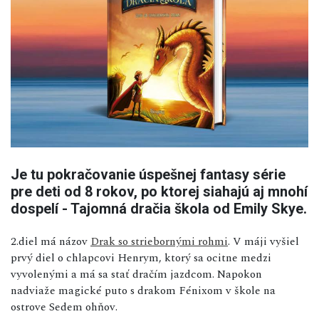
Je tu pokračovanie úspešnej fantasy série
pre deti od 8 rokov, po ktorej siahajú aj mnohí
dospelí - Tajomná dračia škola od Emily Skye.
2.diel má názov
Drak so striebornými rohmi
. V máji vyšiel
prvý diel o chlapcovi Henrym, ktorý sa ocitne medzi
vyvolenými a má sa stať dračím jazdcom. Napokon
nadviaže magické puto s drakom Fénixom v škole na
ostrove Sedem ohňov.