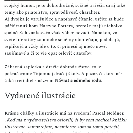
svojský humor, je to dobrodružné, svižné a riešia sa aj také
témy ako priateľstvo, spravodlivosť, charakter.
Aj dvojka je vzrušujúce a napínavé čítanie, určite sa bude
páčiť fanúšikom Harryho Pottera, pretože majú niekoľko
spoločných znakov...čo však vôbec nevadí. Napokon, vo
svete literatúry sa mnohé schémy obmieňajú, podobajú,
replikujú a vždy ide o to, či prinesú aj niečo nové,
zaujímavé a či to vie opäť osloviť čitateľov.
Zábavná zápletka a dračie dobrodružstvo, to je
pokračovanie Tajomnej dračej školy. A pozor, čoskoro nás
čaká tretí diel s názvom
Návrat siedmeho rodu
.
Vydarené ilustrácie
Krásne obálky a ilustrácie má na svedomí Pascal Nöldner.
„Keď ma z vydavateľstva oslovili, či by som nechcel knižku
ilustrovať, samozrejme, nesmierne som sa tomu potešil,