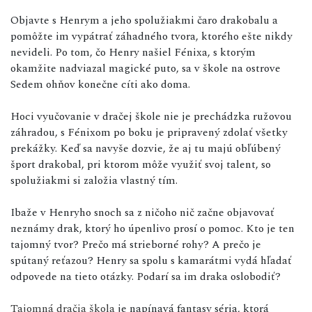
Objavte s Henrym a jeho spolužiakmi čaro drakobalu a
pomôžte im vypátrať záhadného tvora, ktorého ešte nikdy
nevideli. Po tom, čo Henry našiel Fénixa, s ktorým
okamžite nadviazal magické puto, sa v škole na ostrove
Sedem ohňov konečne cíti ako doma.
Hoci vyučovanie v dračej škole nie je prechádzka ružovou
záhradou, s Fénixom po boku je pripravený zdolať všetky
prekážky. Keď sa navyše dozvie, že aj tu majú obľúbený
šport drakobal, pri ktorom môže využiť svoj talent, so
spolužiakmi si založia vlastný tím.
Ibaže v Henryho snoch sa z ničoho nič začne objavovať
neznámy drak, ktorý ho úpenlivo prosí o pomoc. Kto je ten
tajomný tvor? Prečo má strieborné rohy? A prečo je
spútaný reťazou? Henry sa spolu s kamarátmi vydá hľadať
odpovede na tieto otázky. Podarí sa im draka oslobodiť?
Tajomná dračia škola
je napínavá fantasy séria, ktorá