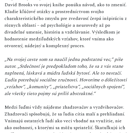
David Brooks vo svojej knihe ponúka návod, ako to zmeniť.
Kladie kľúčové otázky a prostredníctvom svojho
charakteristického zmyslu pre zvedavosť čerpá inšpiráciu z
rôznych oblastí – od psychológie a neurovedy až po
divadelné umenie, históriu a vzdelávanie. Výsledkom je
hodnotenie medziľudských vzťahov, ktoré vníma ako
otvorený, nádejný a komplexný proces.
„Na svojej ceste som sa naučil jednu podstatnú vec,“ píše
autor. „Srdečnosť je predpokladom toho, že sa z vás stane
naplnená, láskavá a múdra ľudská bytosť. Ale to nestačí.
Ľudia potrebujú sociálne zručnosti. Hovoríme o dôležitosti
„vzťahov“, „komunity“, „priateľstva“, „sociálnych spojení“,
ale všetky tieto pojmy sú príliš abstraktné.“
Medzi ľuďmi vždy nájdeme zhadzovačov a vyzdvihovačov.
Zhadzovači spôsobujú, že sa ľudia cítia malí a prehliadaní.
Vnímajú ostatných ľudí ako veci vhodné na využitie, nie
ako osobnosti, s ktorými sa môžu spriateliť. Škatuľkujú ich