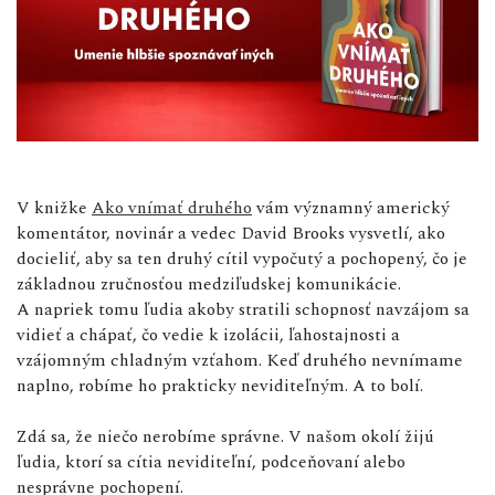
V knižke
Ako vnímať druhého
vám významný americký
komentátor, novinár a vedec David Brooks vysvetlí, ako
docieliť, aby sa ten druhý cítil vypočutý a pochopený, čo je
základnou zručnosťou medziľudskej komunikácie.
A napriek tomu ľudia akoby stratili schopnosť navzájom sa
vidieť a chápať, čo vedie k izolácii, ľahostajnosti a
vzájomným chladným vzťahom. Keď druhého nevnímame
naplno, robíme ho prakticky neviditeľným. A to bolí.
Zdá sa, že niečo nerobíme správne. V našom okolí žijú
ľudia, ktorí sa cítia neviditeľní, podceňovaní alebo
nesprávne pochopení.