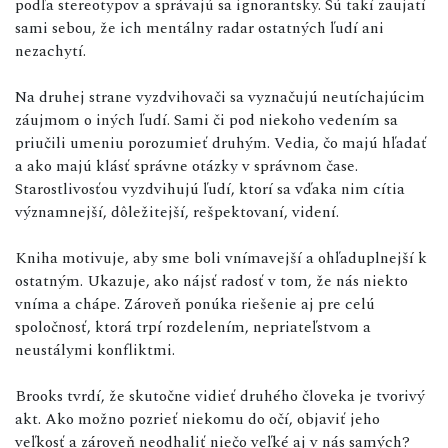
podľa stereotypov a správajú sa ignorantsky. Sú takí zaujatí
sami sebou, že ich mentálny radar ostatných ľudí ani
nezachytí.
Na druhej strane vyzdvihovači sa vyznačujú neutíchajúcim
záujmom o iných ľudí. Sami či pod niekoho vedením sa
priučili umeniu porozumieť druhým. Vedia, čo majú hľadať
a ako majú klásť správne otázky v správnom čase.
Starostlivosťou vyzdvihujú ľudí, ktorí sa vďaka nim cítia
významnejší, dôležitejší, rešpektovaní, videní.
Kniha motivuje, aby sme boli vnímavejší a ohľaduplnejší k
ostatným. Ukazuje, ako nájsť radosť v tom, že nás niekto
vníma a chápe. Zároveň ponúka riešenie aj pre celú
spoločnosť, ktorá trpí rozdelením, nepriateľstvom a
neustálymi konfliktmi.
Brooks tvrdí, že skutočne vidieť druhého človeka je tvorivý
akt. Ako možno pozrieť niekomu do očí, objaviť jeho
veľkosť a zároveň neodhaliť niečo veľké aj v nás samých?