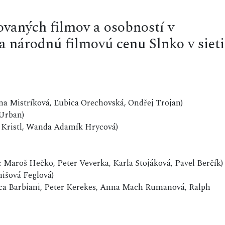
aných filmov a osobností v
a národnú filmovú cenu Slnko v sieti
ana Mistríková, Ľubica Orechovská, Ondřej Trojan)
 Urban)
ta Kristl, Wanda Adamík Hrycová)
d: Maroš Hečko, Peter Veverka, Karla Stojáková, Pavel Berčík)
nišová Feglová)
Erica Barbiani, Peter Kerekes, Anna Mach Rumanová, Ralph