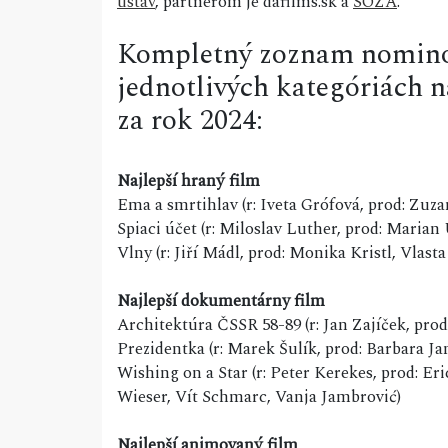
ústav
, partnerom je dafilms.sk a
SOZA
.
Kompletný zoznam nominov
jednotlivých kategóriách n
za rok 2024:
Najlepší hraný film
Ema a smrtihlav (r: Iveta Grófová, prod: Zuz
Spiaci účet (r: Miloslav Luther, prod: Marian
Vlny (r: Jiří Mádl, prod: Monika Kristl, Vlas
Najlepší dokumentárny film
Architektúra ČSSR 58-89 (r: Jan Zajíček, pro
Prezidentka (r: Marek Šulík, prod: Barbara Ja
Wishing on a Star (r: Peter Kerekes, prod: 
Wieser, Vít Schmarc, Vanja Jambrović)
Najlepší animovaný film