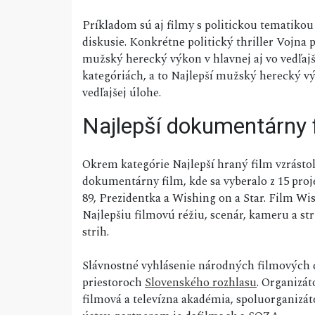
Príkladom sú aj filmy s politickou tematikou 
diskusie. Konkrétne politický thriller Vojna p
mužský herecký výkon v hlavnej aj vo vedľajš
kategóriách, a to Najlepší mužský herecký v
vedľajšej úlohe.
Najlepší dokumentárny 
Okrem kategórie Najlepší hraný film vzrástol
dokumentárny film, kde sa vyberalo z 15 pro
89, Prezidentka a Wishing on a Star. Film Wis
Najlepšiu filmovú réžiu, scenár, kameru a str
strih.
Slávnostné vyhlásenie národných filmových cie
priestoroch
Slovenského rozhlasu
. Organizá
filmová a televízna akadémia, spoluorganizá