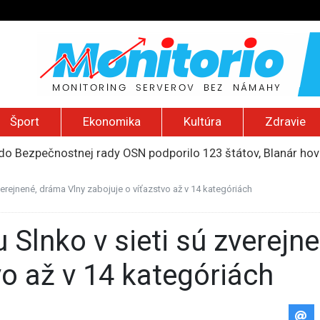
Šport
Ekonomika
Kultúra
Zdravie
do Bezpečnostnej rady OSN podporilo 123 štátov, Blanár hovo
ození? Pravda o kriminalite, islame a mýte o konzervatívn
ancúzsku stretne s obeťami sexuálneho zneužívania kňazmi
erejnené, dráma Vlny zabojuje o víťazstvo až v 14 kategóriách
liónov eur na pomoc farmárom, ktorých postihla blokáda prí
2026): Včelie úle v Palestíne, streľba študenta v Thajsku a L
vo až v 14 kategóriách