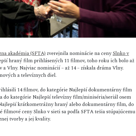
ízna akadémia (SFTA)
zverejnila nominácie na ceny
Slnko v
pší hraný film prihlásených 11 filmov, toho roku ich bolo až
v a Vlny. Najviac nominácií – až 14 – získala dráma Vlny.
ových a televíznych diel.
rihlásili 14 filmov, do kategórie Najlepší dokumentárny film
a do kategórie Najlepší televízny film/miniséria/seriál osem
 Najlepší krátkometrážny hraný alebo dokumentárny film, do
né filmové ceny Slnko v sieti sa podľa SFTA tešia stúpajúcemu
nej tvorby a jej kvality.