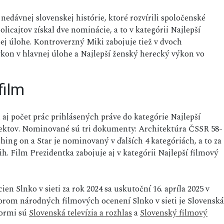
nedávnej slovenskej histórie, ktoré rozvírili spoločenské
olicajtov získal dve nominácie, a to v kategórii Najlepší
ej úlohe. Kontroverzný Miki zabojuje tiež v dvoch
ýkon v hlavnej úlohe a Najlepší ženský herecký výkon vo
film
 aj počet prác prihlásených práve do kategórie Najlepší
jektov. Nominované sú tri dokumenty: Architektúra ČSSR 58-
hing on a Star je nominovaný v ďalších 4 kategóriách, a to za
ih. Film Prezidentka zabojuje aj v kategórii Najlepší filmový
n Slnko v sieti za rok 2024 sa uskutoční 16. apríla 2025 v
torom národných filmových ocenení Slnko v sieti je Slovenská
tormi sú
Slovenská televízia a rozhlas
a
Slovenský filmový