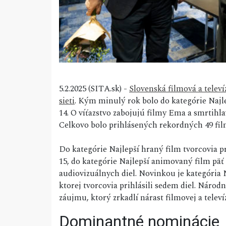
5.2.2025 (SITA.sk) -
Slovenská filmová a telev
sieti
. Kým minulý rok bolo do kategórie Najle
14. O víťazstvo zabojujú filmy Ema a smrtihla
Celkovo bolo prihlásených rekordných 49 film
Do kategórie Najlepší hraný film tvorcovia p
15, do kategórie Najlepší animovaný film päť 
audiovizuálnych diel. Novinkou je kategória
ktorej tvorcovia prihlásili sedem diel. Národ
záujmu, ktorý zrkadlí nárast filmovej a televíz
Dominantné nominácie