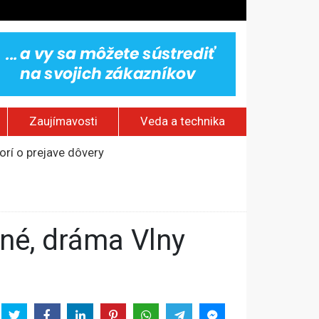
Zaujímavosti
Veda a technika
rí o prejave dôvery
om Rusku – ROZHOVOR
stavov
ovestream festival