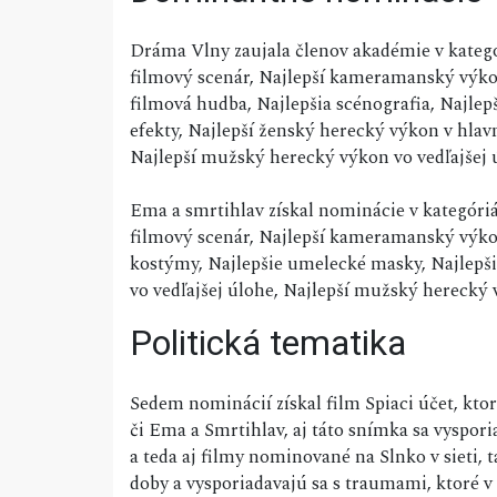
Dráma Vlny zaujala členov akadémie v kategór
filmový scenár, Najlepší kameramanský výkon,
filmová hudba, Najlepšia scénografia, Najlep
efekty, Najlepší ženský herecký výkon v hlav
Najlepší mužský herecký výkon vo vedľajšej 
Ema a smrtihlav získal nominácie v kategóriác
filmový scenár, Najlepší kameramanský výkon,
kostýmy, Najlepšie umelecké masky, Najlepšie
vo vedľajšej úlohe, Najlepší mužský herecký 
Politická tematika
Sedem nominácií získal film Spiaci účet, ktor
či Ema a Smrtihlav, aj táto snímka sa vyspor
a teda aj filmy nominované na Slnko v sieti, 
doby a vysporiadavajú sa s traumami, ktoré v 