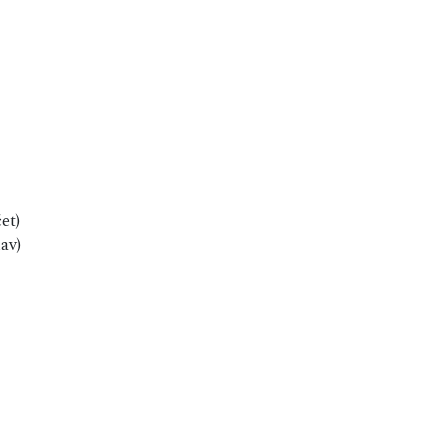
et)
av)