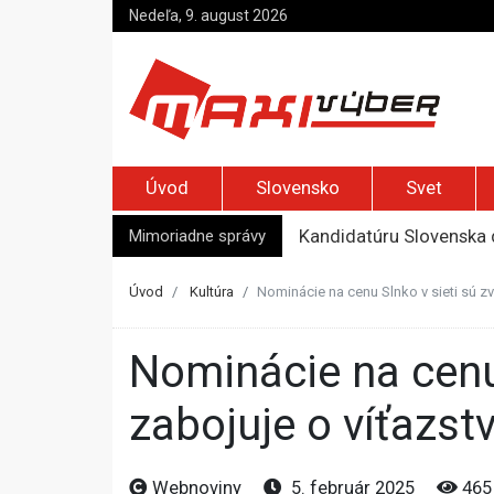
Nedeľa, 9. august 2026
Úvod
Slovensko
Svet
Mimoriadne správy
Kandidatúru Slovenska 
Je Európa naozaj v ohr
Pápež Lev XIV. sa vo Fr
Úvod
Kultúra
Nominácie na cenu Slnko v sieti sú zv
Kyjev žiada EÚ o 220 mi
Top foto dňa (7. august 
Nominácie na cenu Slnko v sieti sú zverejnené, dráma Vlny
zabojuje o víťazst
Webnoviny
5. február 2025
465