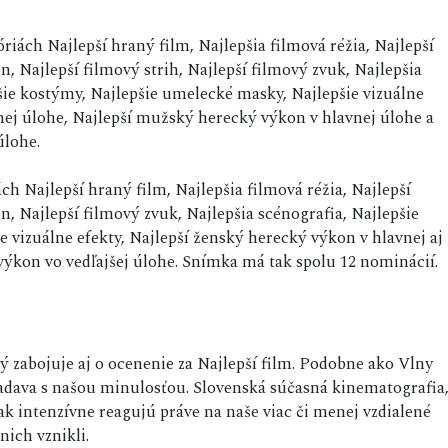
iách Najlepší hraný film, Najlepšia filmová réžia, Najlepší
 Najlepší filmový strih, Najlepší filmový zvuk, Najlepšia
šie kostýmy, Najlepšie umelecké masky, Najlepšie vizuálne
nej úlohe, Najlepší mužský herecký výkon v hlavnej úlohe a
úlohe.
h Najlepší hraný film, Najlepšia filmová réžia, Najlepší
 Najlepší filmový zvuk, Najlepšia scénografia, Najlepšie
 vizuálne efekty, Najlepší ženský herecký výkon v hlavnej aj
výkon vo vedľajšej úlohe. Snímka má tak spolu 12 nominácií.
ý zabojuje aj o ocenenie za Najlepší film. Podobne ako Vlny
iadava s našou minulosťou. Slovenská súčasná kinematografia
tak intenzívne reagujú práve na naše viac či menej vzdialené
nich vznikli.