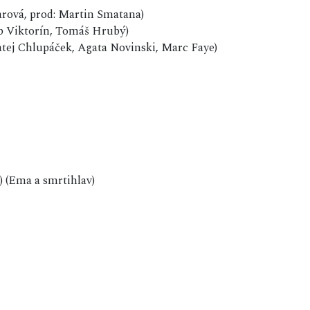
arová, prod: Martin Smatana)
ub Viktorín, Tomáš Hrubý)
Matej Chlupáček, Agata Novinski, Marc Faye)
) (Ema a smrtihlav)